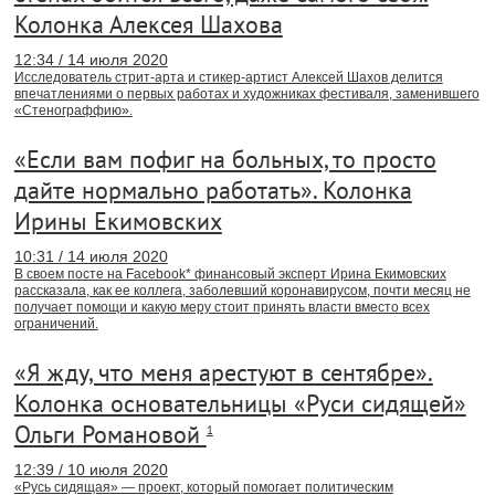
Колонка Алексея Шахова
12:34 / 14 июля 2020
Исследователь стрит-арта и стикер-артист Алексей Шахов делится
впечатлениями о первых работах и художниках фестиваля, заменившего
«Стенограффию».
«Если вам пофиг на больных, то просто
дайте нормально работать». Колонка
Ирины Екимовских
10:31 / 14 июля 2020
В своем посте на Facebook* финансовый эксперт Ирина Екимовских
рассказала, как ее коллега, заболевший коронавирусом, почти месяц не
получает помощи и какую меру стоит принять власти вместо всех
ограничений.
«Я жду, что меня арестуют в сентябре».
Колонка основательницы «Руси сидящей»
Ольги Романовой
1
12:39 / 10 июля 2020
«Русь сидящая» — проект, который помогает политическим