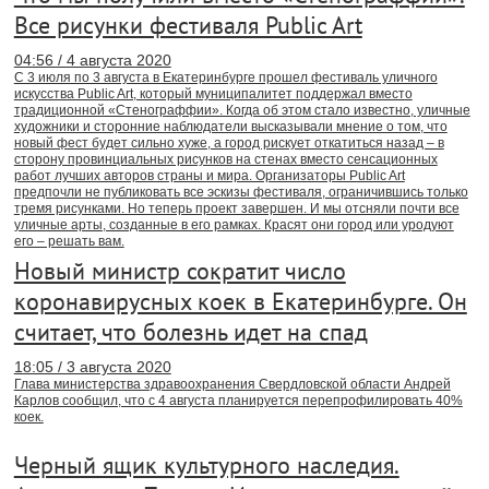
Все рисунки фестиваля Public Art
04:56 / 4 августа 2020
С 3 июля по 3 августа в Екатеринбурге прошел фестиваль уличного
искусства Public Art, который муниципалитет поддержал вместо
традиционной «Стенограффии». Когда об этом стало известно, уличные
художники и сторонние наблюдатели высказывали мнение о том, что
новый фест будет сильно хуже, а город рискует откатиться назад – в
сторону провинциальных рисунков на стенах вместо сенсационных
работ лучших авторов страны и мира. Организаторы Public Art
предпочли не публиковать все эскизы фестиваля, ограничившись только
тремя рисунками. Но теперь проект завершен. И мы отсняли почти все
уличные арты, созданные в его рамках. Красят они город или уродуют
его – решать вам.
Новый министр сократит число
коронавирусных коек в Екатеринбурге. Он
считает, что болезнь идет на спад
18:05 / 3 августа 2020
Глава министерства здравоохранения Свердловской области Андрей
Карлов сообщил, что с 4 августа планируется перепрофилировать 40%
коек.
Черный ящик культурного наследия.