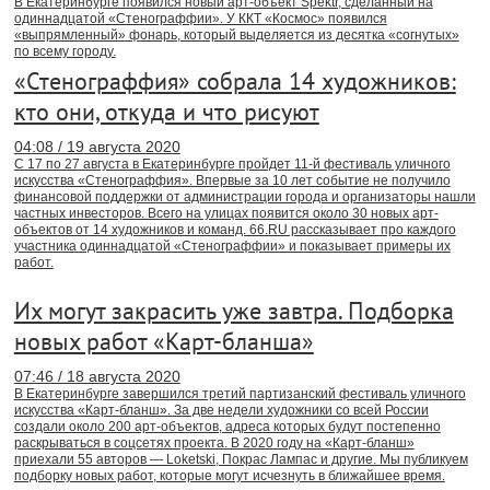
В Екатеринбурге появился новый арт-объект Spektr, сделанный на
одиннадцатой «Стенограффии». У ККТ «Космос» появился
«выпрямленный» фонарь, который выделяется из десятка «согнутых»
по всему городу.
«Стенограффия» собрала 14 художников:
кто они, откуда и что рисуют
04:08 / 19 августа 2020
С 17 по 27 августа в Екатеринбурге пройдет 11-й фестиваль уличного
искусства «Стенограффия». Впервые за 10 лет событие не получило
финансовой поддержки от администрации города и организаторы нашли
частных инвесторов. Всего на улицах появится около 30 новых арт-
объектов от 14 художников и команд. 66.RU рассказывает про каждого
участника одиннадцатой «Стенограффии» и показывает примеры их
работ.
Их могут закрасить уже завтра. Подборка
новых работ «Карт-бланша»
07:46 / 18 августа 2020
В Екатеринбурге завершился третий партизанский фестиваль уличного
искусства «Карт-бланш». За две недели художники со всей России
создали около 200 арт-объектов, адреса которых будут постепенно
раскрываться в соцсетях проекта. В 2020 году на «Карт-бланш»
приехали 55 авторов — Loketski, Покрас Лампас и другие. Мы публикуем
подборку новых работ, которые могут исчезнуть в ближайшее время.