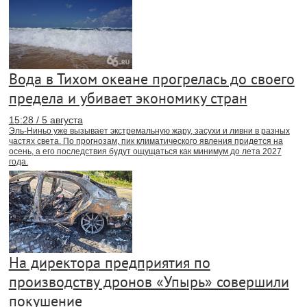
Вода в Тихом океане прогрелась до своего
предела и убивает экономику стран
15:28 / 5 августа
Эль-Ниньо уже вызывает экстремальную жару, засухи и ливни в разных
частях света. По прогнозам, пик климатического явления придется на
осень, а его последствия будут ощущаться как минимум до лета 2027
года.
На директора предприятия по
производству дронов «Упырь» совершили
покушение