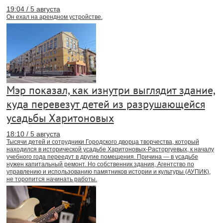
19:04 / 5 августа
Он ехал на арендном устройстве.
Мэр показал, как изнутри выглядит здание,
куда перевезут детей из разрушающейся
усадьбы Харитоновых
18:10 / 5 августа
Тысячи детей и сотрудники Городского дворца творчества, который
находился в исторической усадьбе Харитоновых-Расторгуевых, к началу
учебного года переедут в другие помещения. Причина — в усадьбе
нужен капитальный ремонт. Но собственник здания, Агентство по
управлению и использованию памятников истории и культуры (АУПИК),
не торопится начинать работы.