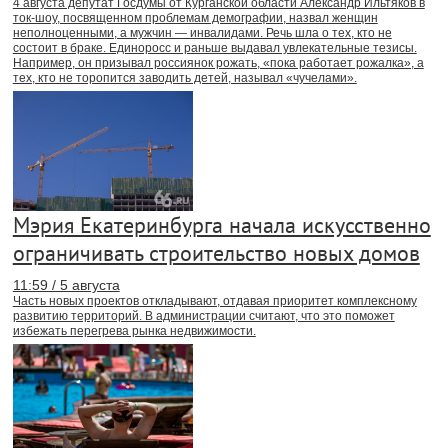
4 августа депутат Госдумы от Курганской области Александр Ильтяков в
ток-шоу, посвященном проблемам демографии, назвал женщин
неполноценными, а мужчин — инвалидами. Речь шла о тех, кто не
состоит в браке. Единоросс и раньше выдавал увлекательные тезисы.
Например, он призывал россиянок рожать, «пока работает рожалка», а
тех, кто не торопится заводить детей, называл «чучелами».
Мэрия Екатеринбурга начала искусственно
ограничивать строительство новых домов
11:59 / 5 августа
Часть новых проектов откладывают, отдавая приоритет комплексному
развитию территорий. В администрации считают, что это поможет
избежать перегрева рынка недвижимости.