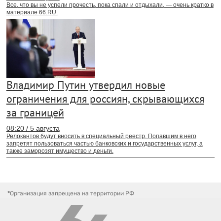
Все, что вы не успели прочесть, пока спали и отдыхали, — очень кратко в
материале 66.RU.
Владимир Путин утвердил новые
ограничения для россиян, скрывающихся
за границей
08:20 / 5 августа
Релокантов будут вносить в специальный реестр. Попавшим в него
запретят пользоваться частью банковских и государственных услуг, а
также заморозят имущество и деньги.
*
Организация запрещена на территории РФ