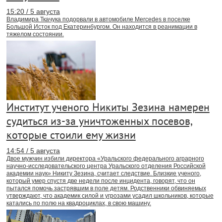
15:20 / 5 августа
Владимира Ткачука подорвали в автомобиле Mercedes в поселке
Большой Исток под Екатеринбургом. Он находится в реанимации в
тяжелом состоянии.
Институт ученого Никиты Зезина намерен
судиться из-за уничтоженных посевов,
которые стоили ему жизни
14:54 / 5 августа
Двое мужчин избили директора «Уральского федерального аграрного
научно-исследовательского центра Уральского отделения Российской
академии наук» Никиту Зезина, считает следствие. Близкие ученого,
который умер спустя две недели после инцидента, говорят, что он
пытался помочь застрявшим в поле детям. Родственники обвиняемых
утверждают, что академик силой и угрозами усадил школьников, которые
катались по полю на квадроциклах, в свою машину.