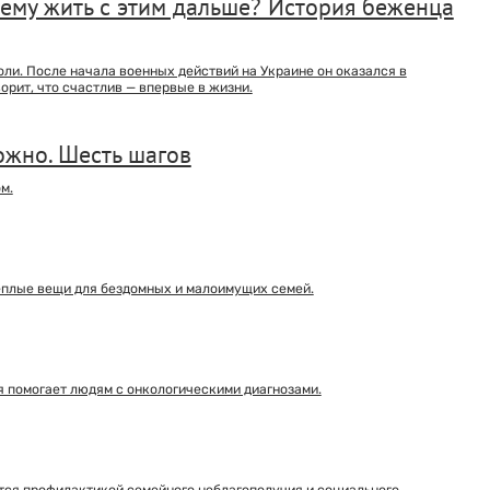
 ему жить с этим дальше? История беженца
оли. После начала военных действий на Украине он оказался в
орит, что счастлив — впервые в жизни.
ожно. Шесть шагов
м.
теплые вещи для бездомных и малоимущих семей.
 помогает людям с онкологическими диагнозами.
тся профилактикой семейного неблагополучия и социального