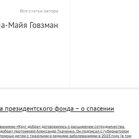
Все статьи автора
а-Майя Говзман
а президентского фонда – о спасении
ваниями «Круг добра» договорились о расширении сотрудничества.
 добра» протоиерей Александр Ткаченко. Он подписал с губернатором
мощи детям с тяжелыми и редкими заболеваниями в 2023 году (в том