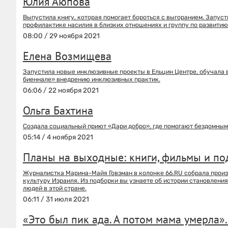
Юлия Аюпова
Выпустила книгу, которая помогает бороться с выгоранием. Запуст
профилактике насилия в близких отношениях и группу по развитию
08:00 / 29 ноября 2021
Елена Возмищева
Запустила новые инклюзивные проекты в Ельцин Центре, обучала 
биеннале» внедрению инклюзивных практик.
06:06 / 22 ноября 2021
Ольга Бахтина
Создала социальный приют «Дари добро», где помогают бездомным
05:14 / 4 ноября 2021
Планы на выходные: книги, фильмы и под
Журналистка Марина-Майя Говзман в колонке 66.RU собрала произв
культуру Израиля. Из подборки вы узнаете об истории становления 
людей в этой стране.
06:11 / 31 июля 2021
«Это был пик ада. А потом мама умерла»