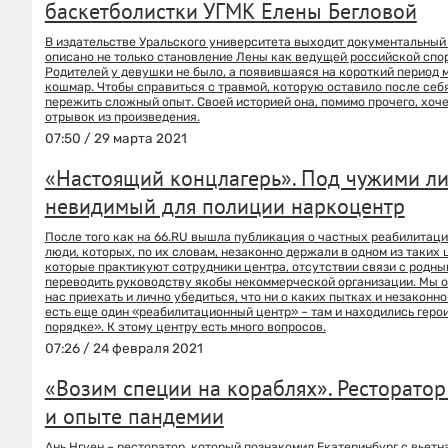
баскетболистки УГМК Елены Бегловой
В издательстве Уральского университета выходит документальный 
описано не только становление Лены как ведущей российской спор
Родителей у девушки не было, а появившаяся на короткий период м
кошмар. Чтобы справиться с травмой, которую оставило после себя
пережить сложный опыт. Своей историей она, помимо прочего, хоче
отрывок из произведения.
07:50 / 29 марта 2021
«Настоящий концлагерь». Под чужими ли
невидимый для полиции наркоцентр
После того как на 66.RU вышла публикация о частных реабилитац
люди, которых, по их словам, незаконно держали в одном из таких
которые практикуют сотрудники центра, отсутствии связи с родны
переводить руководству якобы некоммерческой организации. Мы о
нас приехать и лично убедиться, что ни о каких пытках и незаконн
есть еще один «реабилитационный центр» – там и находились герои 
порядке». К этому центру есть много вопросов.
07:26 / 24 февраля 2021
«Возим специи на кораблях». Ресторатор
и опыте пандемии
Ань Нгуен – ресторатор, который познакомил Екатеринбург с вьетн