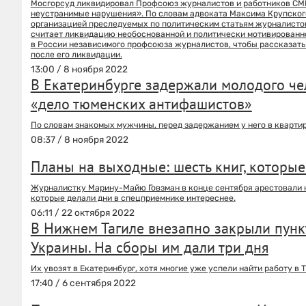
Мосгорсуд ликвидировал Профсоюз журналистов и работников СМИ
неустранимые нарушения». По словам адвоката Максима Крупског
организацией преследуемых по политическим статьям журналистов
считает ликвидацию необоснованной и политически мотивированно
в России независимого профсоюза журналистов, чтобы рассказать 
после его ликвидации.
13:00 / 8 ноября 2022
В Екатеринбурге задержали молодого чел
«дело тюменских антифашистов»
По словам знакомых мужчины, перед задержанием у него в квартир
08:37 / 8 ноября 2022
Планы на выходные: шесть книг, которы
Журналистку Марину-Майю Говзман в конце сентября арестовали на 
которые делали дни в спецприемнике интереснее.
06:11 / 22 октября 2022
В Нижнем Тагиле внезапно закрыли пун
Украины. На сборы им дали три дня
Их увозят в Екатеринбург, хотя многие уже успели найти работу в Т
17:40 / 6 сентября 2022