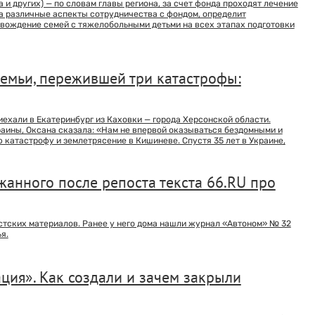
 других) — по словам главы региона, за счет фонда проходят лечение
за различные аспекты сотрудничества с фондом, определит
вождение семей с тяжелобольными детьми на всех этапах подготовки
семьи, пережившей три катастрофы:
риехали в Екатеринбург из Каховки — города Херсонской области.
ины, Оксана сказала: «Нам не впервой оказываться бездомными и
 катастрофу и землетрясение в Кишиневе. Спустя 35 лет в Украине,
жанного после репоста текста 66.RU про
тских материалов. Ранее у него дома нашли журнал «Автоном» № 32
я.
ция». Как создали и зачем закрыли