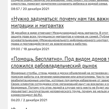
сиротства, помогает родителям сохранить ребенка в родной семье.
08:57 / 20 декабря 2021
«Нужно задуматься: почему нам так важ
миграции и мигрантах
18 декабря в мире отмечают Международный день мигранта. В этот
защите прав всех трудящихся-мигрантов и членов их семей. Публи
основательницами «Межнационального информационного центра» –
права и противодействует их вовлечению в рабство.
09:00 / 18 декабря 2021
«Помощь. Бесплатно». Под видом домов 
сложился рабовладельческий рынок
Фонарные столбы, стены домов и доски объявлений на остановках
поиском работы и в лечении наркомании или алкоголизма. Часто т
реабилитационные центры, которые под видом избавления от зави
Своих клиентов сотрудники этих организаций ищут на вокзалах и о
бездомные. Потому что этих людей в случае чего никто не будет иск
процветает эксплуатация человеческого труда, почему ее нельзя и
корреспондент 66.RU.
06:20 / 2 декабря 2021