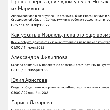
Прошел через ад и чудом уцелел. Но как
из Мариуполя
Андрей родился в Мариуполе — в его жизни было много насилия и б
Свердловской области. Сейчас мужчина работает садовником и гов
05:59 / 5 сентября 2022
Как уехать в Израиль, пока это еще возм
Какие собрать документы и к чему готовиться на встрече с консуло
05:00 / 11 июля 2022
Александра Филиппова
Создала социальный проект «Все связано»: его участники вяжут 
08:00 / 10 января 2022
Юлия Аристова
Создала общественную организацию «Вместе ради жизни», которая
05:00 / 27 декабря 2021
Лариса Лазарева
Создала общественную организацию «Аистенок», которая занимае