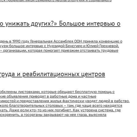
но унижать других?» Большое интервью о
 день в 1990 году Генеральная Ассамблея ООН приняла конвенцию о
куем большое интервью с Нурзидой Бенсгиер и Юлией Грехневой,
 организации, которая помогает приезжим отстаивать трудовые
труда и реабилитационных центров
 обклеены листовками, которые обещают бесплатную помощь с
акие объявления приводят в работные дома и частные
симостей и предоставления жилья фактически уводят людей в рабство.
коло благотворительных столовых – там, где чаще всего находятся
ать. Даже если кто-то из них погибнет. Как устроена система, где
скоренить, а госорганы закрывают на нее глаза, выясняла