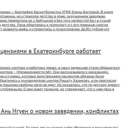
роман — биография баскетболистки УГМК Елены Бегловой. В книге
тсменки, но и тяжелое детство в доме, окруженном заводами.
ама превратила их с бабушкой и без того непростой быт в сущий
 детство, Лена обратилась к психологу и с его помощью смогла
т развеять мифы и стереотипы о психотерапии. 66.RU публикует
цензиями в Екатеринбурге работает
ионных центрах и работных домах, в нашу редакцию стали обращаться
 центров – «Независимости 66». Они рассказывали о наказаниях,
ми и суммах, которые родственники пациентов обязаны были
братились к руководителю центра Ришату Халикову, и он пригласил
ом лишении свободы речи не идет. Но оказалось, что по другому адресу
публикации. О нем знает полиция, но утверждает, что с ним «все в
 Ань Нгуен о новом заведении, конфликтах
амской кухней. За семь лет он создал кафе «Вьетмон» и расширил его