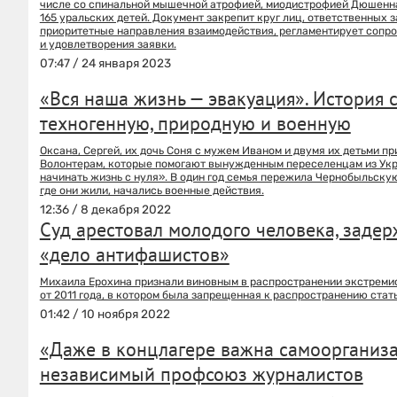
числе со спинальной мышечной атрофией, миодистрофией Дюшенна и
165 уральских детей. Документ закрепит круг лиц, ответственных 
приоритетные направления взаимодействия, регламентирует сопро
и удовлетворения заявки.
07:47 / 24 января 2023
«Вся наша жизнь — эвакуация». История 
техногенную, природную и военную
Оксана, Сергей, их дочь Соня с мужем Иваном и двумя их детьми п
Волонтерам, которые помогают вынужденным переселенцам из Укра
начинать жизнь с нуля». В один год семья пережила Чернобыльскую
где они жили, начались военные действия.
12:36 / 8 декабря 2022
Суд арестовал молодого человека, задер
«дело антифашистов»
Михаила Ерохина признали виновным в распространении экстремис
от 2011 года, в котором была запрещенная к распространению стать
01:42 / 10 ноября 2022
«Даже в концлагере важна самоорганиза
независимый профсоюз журналистов