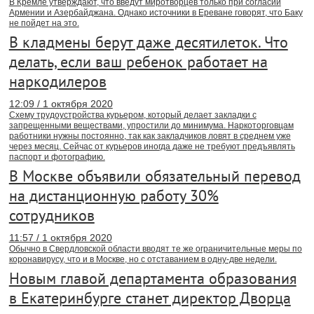
В Кремле утверждают, что введут миротворцев только при согласии
Армении и Азербайджана. Однако источники в Ереване говорят, что Баку
не пойдет на это.
В кладмены берут даже десятилеток. Что
делать, если ваш ребенок работает на
наркодилеров
12:09 / 1 октября 2020
Схему трудоустройства курьером, который делает закладки с
запрещенными веществами, упростили до минимума. Наркоторговцам
работники нужны постоянно, так как закладчиков ловят в среднем уже
через месяц. Сейчас от курьеров иногда даже не требуют предъявлять
паспорт и фотографию.
В Москве объявили обязательный перевод
на дистанционную работу 30%
сотрудников
11:57 / 1 октября 2020
Обычно в Свердловской области вводят те же ограничительные меры по
коронавирусу, что и в Москве, но с отставанием в одну-две недели.
Новым главой департамента образования
в Екатеринбурге станет директор Дворца