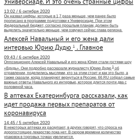
Универсиаде. И это очень странные цифры
13:02 / 6 октября 2020
Он назвал цифры, которые в 1,7 раза меньше, чем ранее было
прописано в программе подготовки к Универсиаде. При этом
федеральный бюджет, согласно прошлым планам, должен быть
выделить значительно меньше, чем озвучил сейчас глава региона.
Алексей Навальный и его жена дали
интервью Юрию Дудю
. Главное
1
09:43 / 6 октября 2020
Оппозиционер Алексей Навальный и его жена Юлия стали гостями шоу
1
«Вдудь». Они подробно рассказали журналисту Юрию Дудю
об
отравлении, поделились мыслями, кто за этим стоит и как это было, а
также сказали, когда планируют вернуться в Россию. 66.RU собрал самые
важные ответы Навального из интервью, которое длится почти два с
половиной часа.
В аптеках Екатеринбурга рассказали, как
идет продажа первых препаратов от
коронавируса
14:45 / 5 октября 2020
В некоторых аптеках их раскупают, в других говорят, что спроса на
дорогостоящее лекарство пока нет. В скором времени количество
упаковок в торговых точках увеличится.