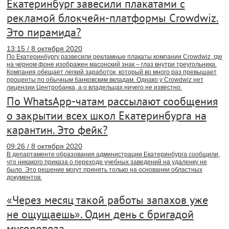
Екатеринбург завесили плакатами с
рекламой блокчейн-платформы Crowdwiz.
Это пирамида?
13:15 / 8 октября 2020
По Екатеринбургу развесили рекламные плакаты компании Crowdwiz, где
на черном фоне изображен масонский знак – глаз внутри треугольника.
Компания обещает легкий заработок, который во много раз превышает
проценты по обычным банковским вкладам. Однако у Crowdwiz нет
лицензии Центробанка, а о владельцах ничего не известно.
По WhatsApp-чатам рассылают сообщения
о закрытии всех школ Екатеринбурга на
карантин. Это фейк?
09:26 / 8 октября 2020
В департаменте образования администрации Екатеринбурга сообщили,
что никакого приказа о переходе учебных заведений на удаленку не
было. Это решение могут принять только на основании областных
документов.
«Через месяц такой работы запахов уже
не ощущаешь». Один день с бригадой
мусоровоза