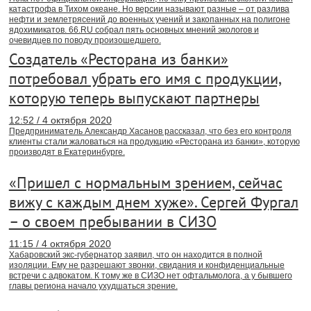
катастрофа в Тихом океане. Но версии называют разные – от разлива
нефти и землетрясений до военных учений и закопанных на полигоне
ядохимикатов. 66.RU собрал пять основных мнений экологов и
очевидцев по поводу произошедшего.
Создатель «Ресторана из банки»
потребовал убрать его имя с продукции,
которую теперь выпускают партнеры
12:52 / 4 октября 2020
Предприниматель Александр Хасанов рассказал, что без его контроля
клиенты стали жаловаться на продукцию «Ресторана из банки», которую
производят в Екатеринбурге.
«Пришел с нормальным зрением, сейчас
вижу с каждым днем хуже». Сергей Фургал
– о своем пребывании в СИЗО
11:15 / 4 октября 2020
Хабаровский экс-губернатор заявил, что он находится в полной
изоляции. Ему не разрешают звонки, свидания и конфиденциальные
встречи с адвокатом. К тому же в СИЗО нет офтальмолога, а у бывшего
главы региона начало ухудшаться зрение.