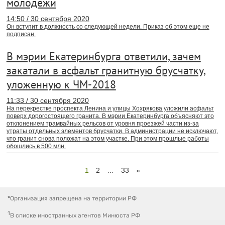
молодежи
14:50 / 30 сентября 2020
Он вступит в должность со следующей недели. Приказ об этом еще не
подписан.
В мэрии Екатеринбурга ответили, зачем
закатали в асфальт гранитную брусчатку,
уложенную к ЧМ-2018
11:33 / 30 сентября 2020
На перекрестке проспекта Ленина и улицы Хохрякова уложили асфальт
поверх дорогостоящего гранита. В мэрии Екатеринбурга объясняют это
отклонением трамвайных рельсов от уровня проезжей части из-за
утраты отдельных элементов брусчатки. В администрации не исключают,
что гранит снова положат на этом участке. При этом прошлые работы
обошлись в 500 млн.
1
2
…
33
»
*
Организация запрещена на территории РФ
1
В списке иностранных агентов Минюста РФ