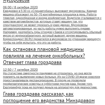
06:00 / 8 октября 2020
Ежедневно в 5:30 со «Спецавтобазы» выезжают мусоровозы. Каждая
машина объезжает по 50–70 контейнерных площадок в день. Работа
тяжелая, однообразная и иногда конфликтная. Водители сталкиваются с
хамством автомобилистов, которые ставят машину так, что
спецтранспорт не может проехать в узких дворах. Мусоровозы
автоматизированные, но часть работы нужно выполнять руками.
Например, разгребать горы отходов у баков и отсортировывать обычный
мусор от крупногабаритного, который вывозят другие машины.
Корреспондент 66.RU прокатился в мусоровозе по утреннему маршруту,
чтобы на себе испытать, что это за работа.
Как остановка плановой медицины
повлияла на лечение онкобольных?
Отвечает глава горздрава
12:50 / 7 октября 2020
На статистике смертности пандемия не отразилась, но она могла
повлиять на выявление новых больных. Из-за COVID-19 врачи-онкологи
приостанавливали диспансеризацию. В городе не проводили
профилактические осмотры и субботники против рака. Кроме того,
Екатеринбург пока не получил деньги на аппаратуру для диагностики.
Глава горздрава рассказал, как
поглощение его ведомства Минздравом