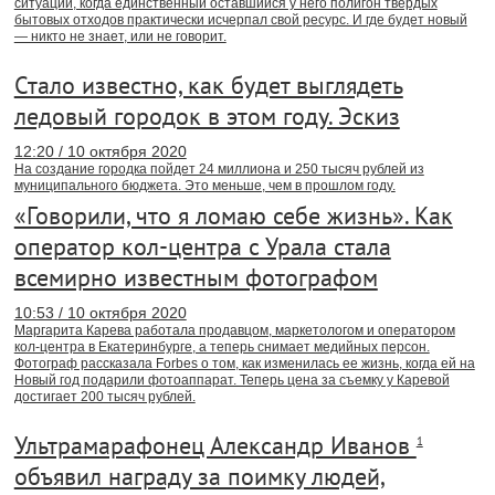
ситуации, когда единственный оставшийся у него полигон твердых
бытовых отходов практически исчерпал свой ресурс. И где будет новый
— никто не знает, или не говорит.
Стало известно, как будет выглядеть
ледовый городок в этом году. Эскиз
12:20 / 10 октября 2020
На создание городка пойдет 24 миллиона и 250 тысяч рублей из
муниципального бюджета. Это меньше, чем в прошлом году.
«Говорили, что я ломаю себе жизнь». Как
оператор кол-центра с Урала стала
всемирно известным фотографом
10:53 / 10 октября 2020
Маргарита Карева работала продавцом, маркетологом и оператором
кол-центра в Екатеринбурге, а теперь снимает медийных персон.
Фотограф рассказала Forbes о том, как изменилась ее жизнь, когда ей на
Новый год подарили фотоаппарат. Теперь цена за съемку у Каревой
достигает 200 тысяч рублей.
Ультрамарафонец Александр Иванов
1
объявил награду за поимку людей,