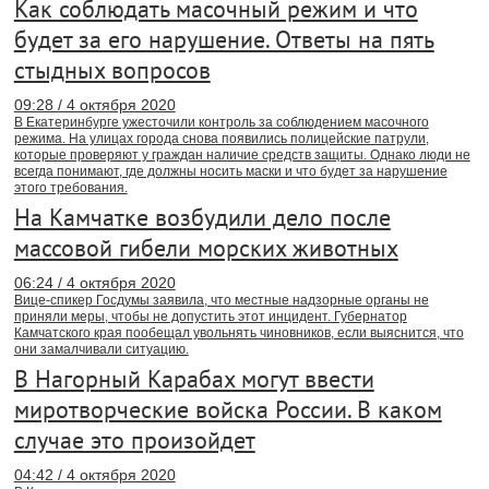
Как соблюдать масочный режим и что
будет за его нарушение. Ответы на пять
стыдных вопросов
09:28 / 4 октября 2020
В Екатеринбурге ужесточили контроль за соблюдением масочного
режима. На улицах города снова появились полицейские патрули,
которые проверяют у граждан наличие средств защиты. Однако люди не
всегда понимают, где должны носить маски и что будет за нарушение
этого требования.
На Камчатке возбудили дело после
массовой гибели морских животных
06:24 / 4 октября 2020
Вице-спикер Госдумы заявила, что местные надзорные органы не
приняли меры, чтобы не допустить этот инцидент. Губернатор
Камчатского края пообещал увольнять чиновников, если выяснится, что
они замалчивали ситуацию.
В Нагорный Карабах могут ввести
миротворческие войска России. В каком
случае это произойдет
04:42 / 4 октября 2020