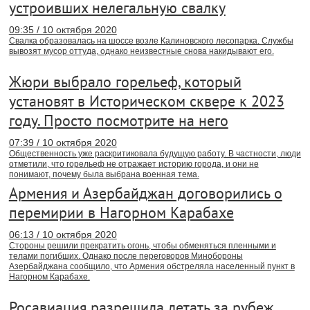
устроивших нелегальную свалку
09:35 / 10 октября 2020
Свалка образовалась на шоссе возле Калиновского лесопарка. Службы
вывозят мусор оттуда, однако неизвестные снова накидывают его.
Жюри выбрало горельеф, который
установят в Историческом сквере к 2023
году. Просто посмотрите на него
07:39 / 10 октября 2020
Общественность уже раскритиковала будущую работу. В частности, люди
отметили, что горельеф не отражает историю города, и они не
понимают, почему была выбрана военная тема.
Армения и Азербайджан договорились о
перемирии в Нагорном Карабахе
06:13 / 10 октября 2020
Стороны решили прекратить огонь, чтобы обменяться пленными и
телами погибших. Однако после переговоров Минобороны
Азербайджана сообщило, что Армения обстреляла населенный пункт в
Нагорном Карабахе.
Росавиация разрешила летать за рубеж