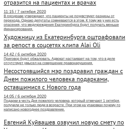
отразится на пациентах и врачах
11:15 / 7 октября 2020
В горздраве утверждают, что пациенты не почувствуют разницы от
перехода. Однако депутаты сомневаются в этом. К тому же у них есть
опасения, что медучреждения Екатеринбурга будут получать меньше
финансирования.
Художницу из Екатеринбурга оштрафовали
за репост в соцсетях клипа Alai Oli
14:42 / 6 октября 2020
Приговор будут обжаловать. Адвокат настаивает на том, что в деле
отсутствует умысел на совершение правонарушения.
Несостоявшийся мэр поздравил граждан с
Днем пожилого человека подарками,
оставшимися с Нового года
14:05 / 6 октября 2020
Подарки в честь Дня пожилого человека, который отмечают 1 октября,
получили не только люди в возрасте. При этом на упаковках почему-то
написано новогоднее поздравление.
Евгений Куйвашев озвучил новую смету по