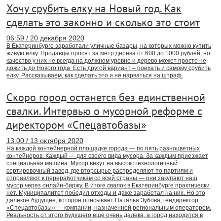
Хочу срубить елку на Новый год. Как
сделать это законно и сколько это стоит
06:59 / 20 декабря 2020
В Екатеринбурге заработали уличные базары, на которых можно купить
живую елку. Продавцы просят за метр дерева от 600 до 1000 рублей, но
качество у них не всегда на должном уровне и дерево может просто не
дожить до Нового года. Есть другой вариант – поехать и самому срубить
елку. Рассказываем, как сделать это и не нарваться на штраф.
Скоро город останется без единственной
свалки. Интервью о мусорной реформе с
директором «Спецавтобазы»
13:00 / 13 октября 2020
На каждой контейнерной площадке города — по пять разноцветных
контейнеров. Каждый — для своего вида мусора. За каждым приезжает
специальная машина. Мусор везут на высокотехнологичный
сортировочный завод, где вторсырье распределяют по партиям и
отправляют к переработчикам со всей страны — они закупают наш
мусор через онлайн-биржу. В итоге свалок в Екатеринбурге практически
нет. Муниципалитет победил отходы и даже заработал на них. Но это
далекое будущее, которое описывает Наталья Зубова, гендиректор
«Спецавтобазы» — компании, назначенной региональным оператором.
Реальность от этого будущего еще очень далека, а город находится в