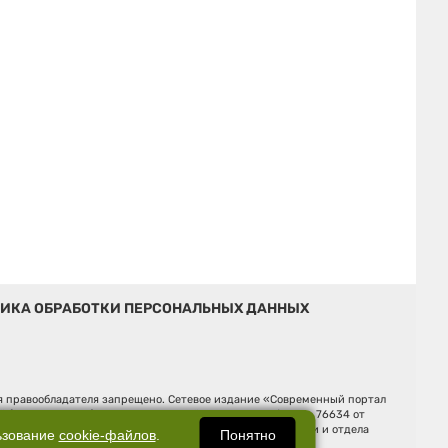
ИКА ОБРАБОТКИ ПЕРСОНАЛЬНЫХ ДАННЫХ
ия правообладателя запрещено. Сетевое издание «Современный портал
й (Роскомнадзор). Регистрационный номер ЭЛ № ФС 77 - 76634 от
Ельцина, строение 3, оф. 7015 Фактический адрес редакции и отдела
Понятно
ьзование
cookie-файлов
.
Дмитрий Владимирович