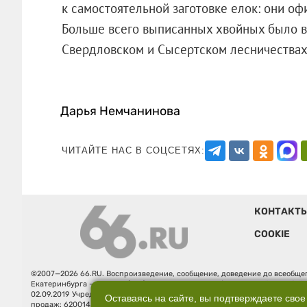
к самостоятельной заготовке елок: они оф
Больше всего выписанных хвойных было в
Свердловском и Сысертском лесничествах
Дарья Немчанинова
ЧИТАЙТЕ НАС В СОЦСЕТЯХ:
КОНТАКТ
COOKIE
©2007—2026 66.RU. Воспроизведение, сообщение, доведение до всеобщег
Екатеринбурга — «66.ru» (18+) зарегистрировано Федеральной службой
02.09.2019 Учредитель: Общество с ограниченной ответственностью "66.ру
Оставаясь на сайте, вы подтверждаете свое
продаж: 620014, Свердловская обл., г. Екатеринбург, ул. Бориса Ельцина