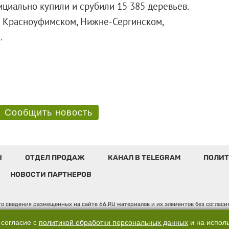
ициально купили и срубили 15 385 деревьев.
 Красноуфимском, Нижне-Сергинском,
.
Сообщить новость
Ы
ОТДЕЛ ПРОДАЖ
КАНАЛ В TELEGRAM
ПОЛИТ
НОВОСТИ ПАРТНЕРОВ
о сведения размещенных на сайте 66.RU материалов и их элементов без соглас
 по надзору в сфере связи, информационных технологий и массовых коммуникаци
". Юридический адрес: 620014, Свердловская обл., г. Екатеринбург, ул. Бориса 
 согласие с
политикой обработки персональных данных
и на испол
, д. 3, оф. 7015, +7 (343) 288-50-66 info@news.66.ru Главный редактор: Шлыков 