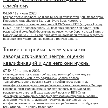
семейному
04:56 / 19 июля 2023
Каждое третье воскресенье июля в России отмечается День металлурга.
Преемники старейшего в Екатеринбурге Верх-Исетского
металлургического завода, компании ВИЗ-Сталь и ВИЗ (входят в Группу
НЛМК), в свой профессиональный праздник провели для работников
масштабный семейный фестиваль на живописном берегу озера Балтым.
Пасмурное небо и +15 в середине лета не помешали отлично встретить
праздник тем, у кого горячие сердца и горячая работа.
Тонкие настройки: зачем уральские
заводы открывают центры оценки
квалификаций и для чего они нужны
07:54 / 24 апреля 2023
«Какие данные показывает сейчас ваш монитор?», «почему вы
поворачиваете именно эту задвижку?», «зачем полоса
трансформаторного проката должна пройти через защитную
атмосферу?» — люди в синих рабочих костюмах с нашивками «Эксперт
Центра оценки квалификации» задают вопросы и внимательно
выслушивают ответы. В цехе холодной прокатки ВИЗ-Стали
действующие сотрудники завода сдают квалификационный экзамен.
Зачем это нужно металлургам и почему за новым форматом
профессионального развития подготовки работников стоит будущее
всей отрасли — в нашем материале.