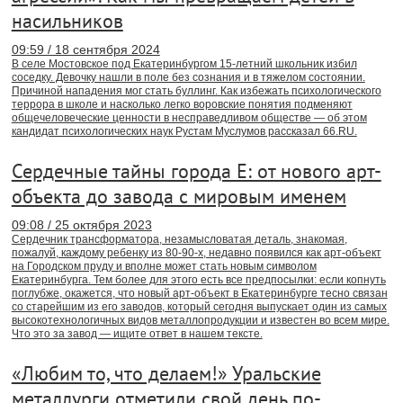
насильников
09:59 / 18 сентября 2024
В селе Мостовское под Екатеринбургом 15-летний школьник избил
соседку. Девочку нашли в поле без сознания и в тяжелом состоянии.
Причиной нападения мог стать буллинг. Как избежать психологического
террора в школе и насколько легко воровские понятия подменяют
общечеловеческие ценности в несправедливом обществе — об этом
кандидат психологических наук Рустам Муслумов рассказал 66.RU.
Сердечные тайны города Е: от нового арт-
объекта до завода с мировым именем
09:08 / 25 октября 2023
Сердечник трансформатора, незамысловатая деталь, знакомая,
пожалуй, каждому ребенку из 80-90-х, недавно появился как арт-объект
на Городском пруду и вполне может стать новым символом
Екатеринбурга. Тем более для этого есть все предпосылки: если копнуть
поглубже, окажется, что новый арт-объект в Екатеринбурге тесно связан
со старейшим из его заводов, который сегодня выпускает один из самых
высокотехнологичных видов металлопродукции и известен во всем мире.
Что это за завод — ищите ответ в нашем тексте.
«Любим то, что делаем!» Уральские
металлурги отметили свой день по-