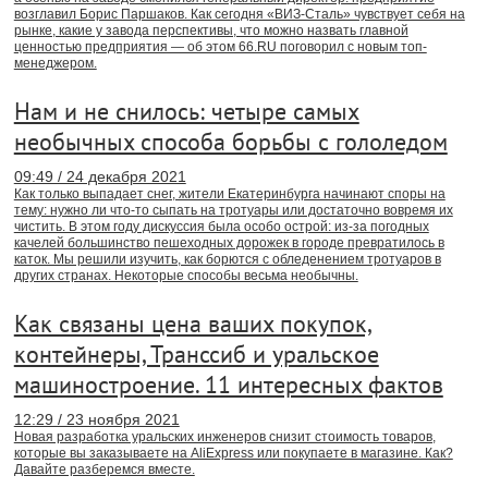
возглавил Борис Паршаков. Как сегодня «ВИЗ-Сталь» чувствует себя на
рынке, какие у завода перспективы, что можно назвать главной
ценностью предприятия — об этом 66.RU поговорил с новым топ-
менеджером.
Нам и не снилось: четыре самых
необычных способа борьбы с гололедом
09:49 / 24 декабря 2021
Как только выпадает снег, жители Екатеринбурга начинают споры на
тему: нужно ли что-то сыпать на тротуары или достаточно вовремя их
чистить. В этом году дискуссия была особо острой: из-за погодных
качелей большинство пешеходных дорожек в городе превратилось в
каток. Мы решили изучить, как борются с обледенением тротуаров в
других странах. Некоторые способы весьма необычны.
Как связаны цена ваших покупок,
контейнеры, Транссиб и уральское
машиностроение. 11 интересных фактов
12:29 / 23 ноября 2021
Новая разработка уральских инженеров снизит стоимость товаров,
которые вы заказываете на AliExpress или покупаете в магазине. Как?
Давайте разберемся вместе.