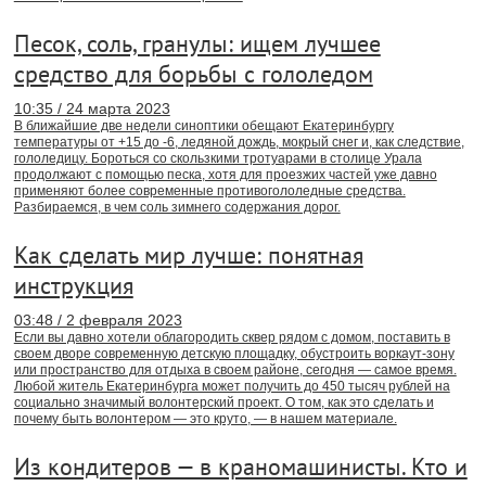
Песок, соль, гранулы: ищем лучшее
средство для борьбы с гололедом
10:35 / 24 марта 2023
В ближайшие две недели синоптики обещают Екатеринбургу
температуры от +15 до -6, ледяной дождь, мокрый снег и, как следствие,
гололедицу. Бороться со скользкими тротуарами в столице Урала
продолжают с помощью песка, хотя для проезжих частей уже давно
применяют более современные противогололедные средства.
Разбираемся, в чем соль зимнего содержания дорог.
Как сделать мир лучше: понятная
инструкция
03:48 / 2 февраля 2023
Если вы давно хотели облагородить сквер рядом с домом, поставить в
своем дворе современную детскую площадку, обустроить воркаут-зону
или пространство для отдыха в своем районе, сегодня — самое время.
Любой житель Екатеринбурга может получить до 450 тысяч рублей на
социально значимый волонтерский проект. О том, как это сделать и
почему быть волонтером — это круто, — в нашем материале.
Из кондитеров — в краномашинисты. Кто и