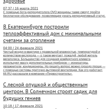
здоровье
07:37 / 16 марта 2021
С помощью бота-репродуктолога OVO женщины также смогут пройти
бесплатное обследование, позволяющее узнать репродуктивный статус.
В Екатеринбурге построили
теплоэффективный дом с минимальными
счетами за отопление
04:00 / 24 февраля 2021
Чистый воздух в квартире с правильной влажностью, температурой и
количеством кислорода — о таком мечтает, пожалуй, любой житель
мегаполиса. Большинство для создания комфортного климата
используют массу дополнительных приборов — ионизаторы,
увлажнители, кондиционеры. Но решить вопрос можно гораздо проще —
с помощью системы приточно-вытяжной вентиляции. Как это работает,
66.RU рассказали в компании «Первостроитель».
С лесной опушкой и общественным
центром. В Солнечном строят садик для
будущих гениев
10:18 / 17 февраля 2021