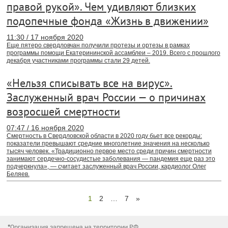
правой рукой». Чем удивляют близких
подопечные фонда «Жизнь в движении»
11:30 / 17 ноября 2020
Еще пятеро свердловчан получили протезы и ортезы в рамках
программы помощи Екатерининской ассамблеи – 2019. Всего с прошлого
декабря участниками программы стали 29 детей.
«Нельзя списывать все на вирус».
Заслуженный врач России — о причинах
возросшей смертности
07:47 / 16 ноября 2020
Смертность в Свердловской области в 2020 году бьет все рекорды:
показатели превышают средние многолетние значения на несколько
тысяч человек. «Традиционно первое место среди причин смертности
занимают сердечно-сосудистые заболевания — пандемия еще раз это
подчеркнула», — считает заслуженный врач России, кардиолог Олег
Беляев.
1
2
…
7
»
*
Организация запрещена на территории РФ