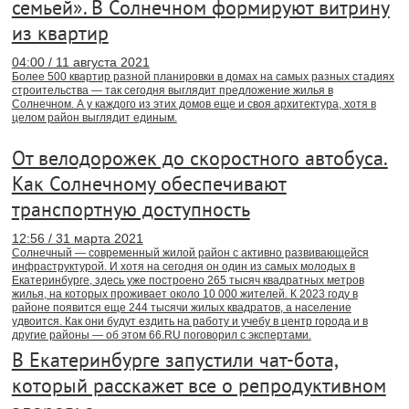
семьей». В Солнечном формируют витрину
из квартир
04:00 / 11 августа 2021
Более 500 квартир разной планировки в домах на самых разных стадиях
строительства — так сегодня выглядит предложение жилья в
Солнечном. А у каждого из этих домов еще и своя архитектура, хотя в
целом район выглядит единым.
От велодорожек до скоростного автобуса.
Как Солнечному обеспечивают
транспортную доступность
12:56 / 31 марта 2021
Солнечный — современный жилой район с активно развивающейся
инфраструктурой. И хотя на сегодня он один из самых молодых в
Екатеринбурге, здесь уже построено 265 тысяч квадратных метров
жилья, на которых проживает около 10 000 жителей. К 2023 году в
районе появится еще 244 тысячи жилых квадратов, а население
удвоится. Как они будут ездить на работу и учебу в центр города и в
другие районы — об этом 66.RU поговорил с экспертами.
В Екатеринбурге запустили чат-бота,
который расскажет все о репродуктивном