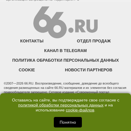
КОНТАКТЫ
ОТДЕЛ ПРОДАЖ
КАНАЛ В TELEGRAM
ПОЛИТИКА ОБРАБОТКИ ПЕРСОНАЛЬНЫХ ДАННЫХ
COOKIE
НОВОСТИ ПАРТНЕРОВ
©2007—2026 66.RU. Воспроизведение, сообщение, доведение до всеобщего
сведения размещенных на сайте 66.RU материалов и их элементов без согласия
правообладателя запрещено. Сетевое издание «Современный портал
Екатеринбурга — «66.ru» (18+) зарегистрировано Федеральной службой по
Оставаясь на сайте, вы подтверждаете свое согласие с
надзору в сфере связи, информационных технологий и массовых коммуникаций
политикой обработки персональных данных
и на
(Роскомнадзор). Регистрационный номер ЭЛ № ФС 77 - 76634 от 02.09.2019
Учредитель: Общество с ограниченной ответственностью "66.ру". Юридический
использование
cookie-файлов
.
адрес: 620014, Свердловская обл., г. Екатеринбург, ул. Бориса Ельцина, строение
3, оф. 7015 Фактический адрес редакции и отдела продаж: 620014, Свердловская
Понятно
обл., г. Екатеринбург, ул. Бориса Ельцина, д. 3, оф. 7015, +7 (343) 288-50-66
info@news.66.ru Главный редактор: Шлыков Дмитрий Владимирович