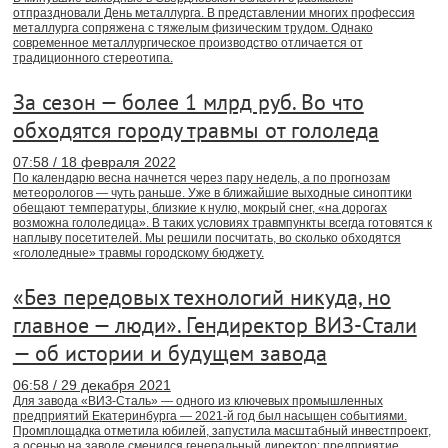
отпраздновали День металлурга. В представлении многих профессия
металлурга сопряжена с тяжелым физическим трудом. Однако
современное металлургическое производство отличается от
традиционного стереотипа.
За сезон — более 1 млрд руб. Во что
обходятся городу травмы от гололеда
07:58 / 18 февраля 2022
По календарю весна начнется через пару недель, а по прогнозам
метеорологов — чуть раньше. Уже в ближайшие выходные синоптики
обещают температуры, близкие к нулю, мокрый снег, «на дорогах
возможна гололедица». В таких условиях травмпункты всегда готовятся к
наплыву посетителей. Мы решили посчитать, во сколько обходятся
«гололедные» травмы городскому бюджету.
«Без передовых технологий никуда, но
главное — люди». Гендиректор ВИЗ-Стали
— об истории и будущем завода
06:58 / 29 декабря 2021
Для завода «ВИЗ-Сталь» — одного из ключевых промышленных
предприятий Екатеринбурга — 2021-й год был насыщен событиями.
Промплощадка отметила юбилей, запустила масштабный инвестпроект,
а осенью на заводе сменился генеральный директор: предприятие