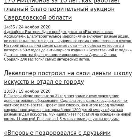
170 миллионов за 10 лет: как работает
главный благотворительный аукцион
Свердловской области
14:35 / 24 ноября 2020
4 декабря в Екатеринбурге пройдет десятая «Екатерининская
Ассамблея». Благотворительное мероприятие включает разные акции,
но основным остается одно — аукцион во время торжественного вечера.
На торги выставляли самые разные лоты — от осколка метеорита и
патефона 50-х годов до антикварного издания «Божественной комедии»
Данте и полотна французского импрессиониста Армана Сегана.
Собрали для вас топ-7 самых интересных лотов.
Девелопер построил на свои деньги школу
искусств и отдал ее городу
13:30 / 19 ноября 2020
В Екатеринбурге впервые за 31 год построили с нуля учреждение
дополнительного образования. Сделали это в рамках государственно-
частного партнерства. Проект шел сложно, но в итоге город получил
современное здание, в котором более 1300 детей смогут обучаться
разным видам искусства. Муниципалитет потратил на оснащение новой
школы 11 млн руб. Еще около 1,5 млн вложили депутаты гордумы.
«Впервые поздоровался с друзьями