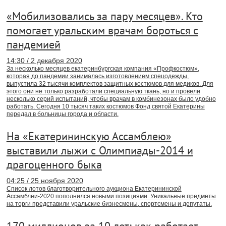
«Мобилизовались за пару месяцев». Кто
помогает уральским врачам бороться с
пандемией
14:30 / 2 декабря 2020
За несколько месяцев екатеринбургская компания «Профкостюм»,
которая до пандемии занималась изготовлением спецодежды,
выпустила 32 тысячи комплектов защитных костюмов для медиков. Для
этого они не только разработали специальную ткань, но и провели
несколько серий испытаний, чтобы врачам в комбинезонах было удобно
работать. Сегодня 10 тысяч таких костюмов Фонд святой Екатерины
передал в больницы города и области.
На «Екатерининскую Ассамблею»
выставили лыжи с Олимпиады-2014 и
драгоценного быка
04:25 / 25 ноября 2020
Список лотов благотворительного аукциона Екатерининской
Ассамблеи-2020 пополнился новыми позициями. Уникальные предметы
на торги представили уральские бизнесмены, спортсмены и депутаты.