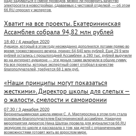
надо задуматься о смене проводов, можно ли проверить качество
электросети в новостройках, сдаваемых с чистовой отделкой, — об этом
66.RU спросил у экспертов.
Хватит на все проекты. Екатерининская
Ассамблея собрала 94,82 млн рублей
18:40 / 4 декабря 2020
Аукцион, который в этом году неожиданно дополнился лотами прямо во
время торжественного вечера, принес 64,640 млн рублей. Еще 29,9 млн
рублей остались с прошлогодней Ассамблеи, а 280 тыс. рублей выручили
во на интернет-аукционе — эти деньги также включили в общую сумму.
На все проекты, которые экспертный совет отобрал в качестве
благополучателей, требуется 68,1 млн руб.
«Наши принципы могут показаться
жесткими». Директор школы для слепых —
о жалости, смелости и самоиронии
07:30 / 3 декабря 2020
Верхнепышминская школа имени С. А. Мартиросяна в этом году стала
основным благополучателем Екатерининской ассамблеи. Накануне
мероприятия директор Нина Шалган провела для журналистов 66.RU
экскурсию по школе и рассказала о том, как детей с ограниченными
возможностями готовят жить во взрослом мире.