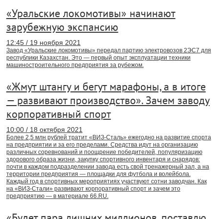
«Уральские локомотивы» начинают
зарубежную экспансию
12:45 / 19 ноября 2021
Завод «Уральские локомотивы» передал партию электровозов 2ЭС7 для
республики Казахстан. Это — первый опыт эксплуатации техники
машиностроительного предприятия за рубежом.
«Жмут штангу и бегут марафоны, а в итоге
— развивают производство». Зачем заводу
корпоративный спорт
10:00 / 18 октября 2021
Более 2,5 млн рублей тратит «ВИЗ-Сталь» ежегодно на развитие спорта
на предприятии и за его пределами. Средства идут на организацию
различных соревнований и поощрение победителей, популяризацию
здорового образа жизни, закупку спортивного инвентаря и снарядов:
почти в каждом подразделении завода есть свой тренажерный зал, а на
территории предприятия — площадки для футбола и волейбола.
Каждый год в спортивных мероприятиях участвуют сотни заводчан. Как
на «ВИЗ-Стали» развивают корпоративный спорт и зачем это
предприятию — в материале 66.RU.
«Будет пара лишних миллионов, поставлю