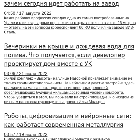
зачем сегодня идет работать на завод
04:58 / 17 августа 2022
Какая рабочая профессия сегодня одна из самых востребованных на
Урале и какие карьерные перспективы открываются на высоте 26 метров
— ответы на эти вопросы корреспондент 66.RU получил на заводе ВИЗ-
Сталь.
Вечеринки на крыше и дождевая вода для
полива. Что получается, если девелопер
проектирует дом вместе с УК
03:06 / 21 июля 2022
Жилой комплекс «Высота» на улице Нагорной привлекает внимание не
только своим местоположением. На небольшом участке застройки здесь
реализуется масса нестандартных инженерных решений,
обеспечивающих будущим жильцам достойный уровень комфорта.
Чтобы убедиться в этом, мы побывали на стройплощадке, и о каждом из
них нам рассказал руководитель проекта Илья Мальцев.
Роботы, цифровизация и нейронные сети:
как работает современная металлургия
03:57 / 19 июля 2022
В минувшие выходные в Свердловской области с размахом