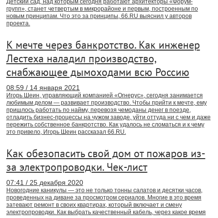
Детский сад, над которым сегодня работают архитекторы «Форум-
групп», станет четвертым в микрорайоне и первым, построенным по
новым принципам. Что это за принципы, 66.RU выяснил у авторов
проекта.
К мечте через банкротство. Как инженер
Лестеха наладил производство,
снабжающее дымоходами всю Россию
08:59 / 14 января 2021
Игорь Шеин, управляющий компанией «Огнерус», сегодня занимается
любимым делом — развивает производство. Чтобы прийти к мечте, ему
пришлось работать по найму, перевозя чемоданы денег в поезде,
отладить бизнес-процессы на чужом заводе, уйти оттуда ни с чем и даже
пережить собственное банкротство. Как удалось не сломаться и к чему
это привело, Игорь Шеин рассказал 66.RU.
Как обезопасить свой дом от пожаров из-
за электропроводки. Чек-лист
07:41 / 25 декабря 2020
Новогодние каникулы — это не только тонны салатов и десятки часов,
проведенных на диване за просмотром сериалов. Многие в это время
затевают ремонт в своих квартирах, который включает и смену
электропроводки. Как выбрать качественный кабель, через какое время