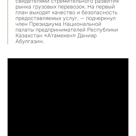
свидетелями стремительного развития
рынка грузовых перевозок. На первый
план выходят качество и безопасность
предоставляемых услуг, — подчеркнул
член Президиума Национальной
палаты предпринимателей Республики
Казахстан «Атамекен» Данияр
Абулгазин.