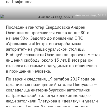
на Трифонова.
Анастасия Кеда, 66.RU
Последний гангстер Свердловска Андрей
Овчинников прославился еще в конце 80-х —
начале 90-х. Задолго до появления ОПС
«Уралмаш» и «Центр» он «зарабатывал
авторитет» на улицах уральской столицы.
В общей сложности Овчинников провел в местах
лишения свободы около 15 лет. В этот раз он
оказался на скамье подсудимых по обвинению
в похищении человека.
По версии следствия, 19 октября 2017 года он
организовал похищение Анатолия Плетухова —
совладельца екатеринбургской автостоянки
на Гражданской, 7а. Тогда крепкие молодые
люди затолкали Плетухова в «девятку» и увезли
в сторону Таватуя. У похищенного в дороге