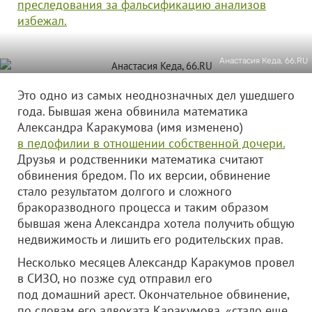
преследования за фальсификацию анализов
избежал.
Анастасия Кеда, 66.RU
Это одно из самых неоднозначных дел ушедшего
года. Бывшая жена обвинила математика
Александра Каракумова (имя изменено)
в педофилии в отношении собственной дочери.
Друзья и родственники математика считают
обвинения бредом. По их версии, обвинение
стало результатом долгого и сложного
бракоразводного процесса и таким образом
бывшая жена Александра хотела получить общую
недвижимость и лишить его родительских прав.
Несколько месяцев Александр Каракумов провел
в СИЗО, но позже суд отправил его
под домашний арест. Окончательное обвинение,
по словам его адвоката Каракумова, «стало еще