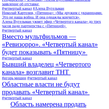
заявление об отставке
#четвертый канал
#Алена Вугельман
Николай Картозия, «Пятница»: «Мы дружим с украинцами.
Это не наша война. И она однажды кончится»
Алена Вугельман ужмет эфир «Четвертого канала» до трех
часов ради партнерства с «Пятницей»
#четвертый канал
Вместо мультфильмов —
«Ревизорро». «Четвертый канал»
будет показывать «Пятницу»
#четвертый канал
Бывший владелец «Четвертого
канала» возглавит ТНТ
#игорь мишин
#четвертый канал
Областные власти не будут
продавать «Четвертый канал»
#четвертый канал
Область намерена продать