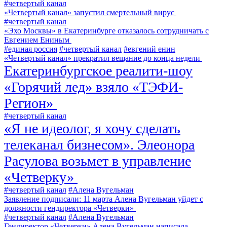
#четвертый канал
«Четвертый канал» запустил смертельный вирус
#четвертый канал
«Эхо Москвы» в Екатеринбурге отказалось сотрудничать с
Евгением Ениным
#единая россия
#четвертый канал
#евгений енин
«Четвертый канал» прекратил вещание до конца недели
Екатеринбургское реалити-шоу
«Горячий лед» взяло «ТЭФИ-
Регион»
#четвертый канал
«Я не идеолог, я хочу сделать
телеканал бизнесом». Элеонора
Расулова возьмет в управление
«Четверку»
#четвертый канал
#Алена Вугельман
Заявление подписали: 11 марта Алена Вугельман уйдет с
должности гендиректора «Четверки»
#четвертый канал
#Алена Вугельман
Гендиректор «Четверки» Алена Вугельман написала