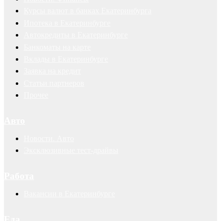
Курсы валют в банках Екатеринбурга
Ипотека в Екатеринбурге
Автокредиты в Екатеринбурге
Банкоматы на карте
Вклады в Екатеринбурге
Заявка на кредит
Статьи партнеров
Прочее
Авто
Новости. Авто
Эксклюзивные тест-драйвы
Работа
Вакансии в Екатеринбурге
Еда