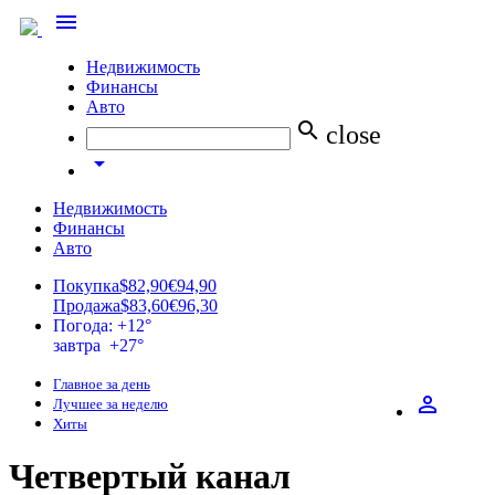
menu
Недвижимость
Финансы
Авто
search
close
arrow_drop_down
Недвижимость
Финансы
Авто
Покупка
$82,90
€94,90
Продажа
$83,60
€96,30
Погода: +12°
завтра +27°
Главное за день
perm_identity
Лучшее за неделю
Хиты
Четвертый канал