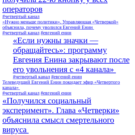
операторов
#четвертый канал
«Нужно меньше политики». Управляющая «Четверкой»
объяснила, почему уволился Евгений Енин
#четвертый канал
#евгений енин
«Если нужны значки —
обращайтесь»: программу
Евгения Енина закрывают после
его увольнения с «4 канала»
#четвертый канал
#евгений енин
Телеведущий Евгений Енин покидает эфир «Четвертого
канала»
#четвертый канал
#евгений енин
«Получился социальный
эксперимент». Глава «Четверки»
объяснила смысл смертельного
вируса