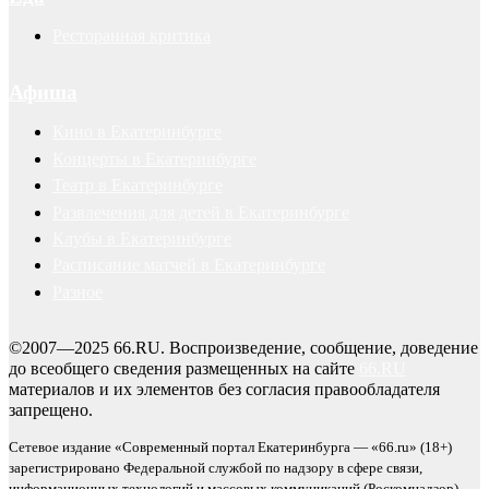
Ресторанная критика
Афиша
Кино в Екатеринбурге
Концерты в Екатеринбурге
Театр в Екатеринбурге
Развлечения для детей в Екатеринбурге
Клубы в Екатеринбурге
Расписание матчей в Екатеринбурге
Разное
©2007—2025 66.RU. Воспроизведение, сообщение, доведение
до всеобщего сведения размещенных на сайте
66.RU
материалов и их элементов без согласия правообладателя
запрещено.
Сетевое издание «Современный портал Екатеринбурга — «66.ru» (18+)
зарегистрировано Федеральной службой по надзору в сфере связи,
информационных технологий и массовых коммуникаций (Роскомнадзор).