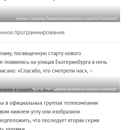
личная страница Людмилы Варакиной в соцсети Facebook*
енное программирование.
ламу, посвященную старту нового
е появились на улицах Екатеринбурга в ночь
исано: «Спасибо, что смотрели нас», —
паблик «Четвертого канала» в соцсети Facebook*
ы в официальных группах телекомпании
равом нижнем углу они изобразили
едположить, что последует вторая серия
ть задумки.