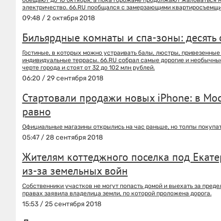
электричество. 66.RU пообщался с замерзающими квартиросъемщик
09:48 / 2 октября 2018
Бильярдные комнаты и спа-зоны: десять
Гостиные, в которых можно устраивать балы, люстры, привезенные
индивидуальные террасы. 66.RU собрал самые дорогие и необычные
черте города и стоят от 32 до 102 млн рублей.
06:20 / 29 сентября 2018
Стартовали продажи новых iPhone: в Мос
равно
Официальные магазины открылись на час раньше, но толпы покупат
05:47 / 28 сентября 2018
Жителям коттеджного поселка под Екат
из-за земельных войн
Собственники участков не могут попасть домой и выехать за преде
правах заявила владелица земли, по которой проложена дорога.
15:53 / 25 сентября 2018