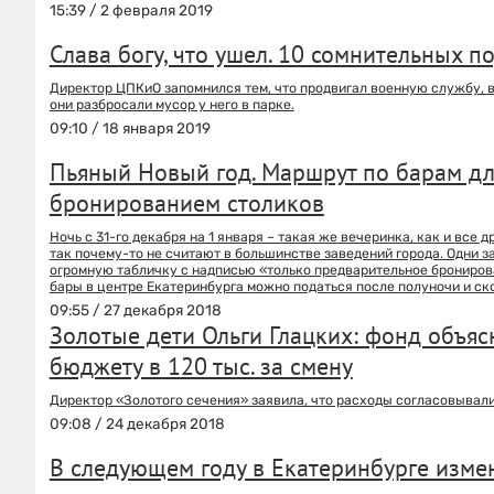
15:39 / 2 февраля 2019
Слава богу, что ушел. 10 сомнительных 
Директор ЦПКиО запомнился тем, что продвигал военную службу, в
они разбросали мусор у него в парке.
09:10 / 18 января 2019
Пьяный Новый год. Маршрут по барам для 
бронированием столиков
Ночь с 31-го декабря на 1 января – такая же вечеринка, как и все 
так почему-то не считают в большинстве заведений города. Одни 
огромную табличку с надписью «только предварительное бронирова
бары в центре Екатеринбурга можно податься после полуночи и ско
09:55 / 27 декабря 2018
Золотые дети Ольги Глацких: фонд объяс
бюджету в 120 тыс. за смену
Директор «Золотого сечения» заявила, что расходы согласовывал
09:08 / 24 декабря 2018
В следующем году в Екатеринбурге изме