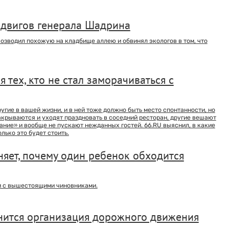
подвигов генерала Шадрина
озводил похожую на кладбище аллею и обвинял экологов в том, что
тех, кто не стал заморачиваться с
другие в вашей жизни, и в ней тоже должно быть место спонтанности, но
закрываются и уходят праздновать в соседний ресторан, другие вешают
ние» и вообще не пускают нежданных гостей. 66.RU выяснил, в какие
лько это будет стоить.
няет, почему один ребенок обходится
и с вышестоящими чиновниками.
нится организация дорожного движения