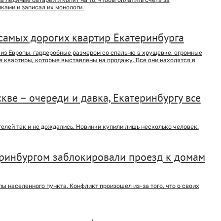
ами и записал их монологи.
 самых дорогих квартир Екатеринбурга
 из Европы, гардеробные размером со спальню в хрущевке, огромные
 квартиры, которые выставлены на продажу. Все они находятся в
кве – очереди и давка, Екатеринбургу все
елей так и не дождались. Новинки купили лишь несколько человек.
еринбургом заблокировали проезд к домам
лы населенного пункта. Конфликт произошел из-за того, что о своих