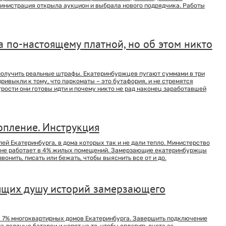
дминистрация открыла аукцион и выбрала нового подрядчика. Работы
а по-настоящему платной, но об этом никто
т получить реальные штрафы. Екатеринбуржцев пугают суммами в три
привыкли к тому, что паркоматы – это бутафория, и не стремятся
итрости они готовы идти и почему никто не рад наконец заработавшей
топление. Инструкция
ей Екатеринбурга, в дома которых так и не дали тепло. Министерство
е не работает в 4% жилых помещений. Замерзающие екатеринбуржцы
вонить, писать или бежать, чтобы выяснить все от и до.
нящих душу историй замерзающего
я 7% многоквартирных домов Екатеринбурга. Завершить подключение
 ледяные батареи и копят на то, чтобы оплатить счета за