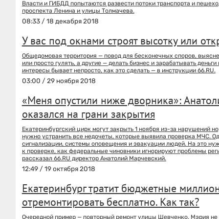
Власти и ГИБДД попытаются развести потоки транспорта и пешехо
проспекта Ленина и улицы Толмачева.
08:33 / 18 декабря 2018
У вас под окнами строят высотку или отк
Общедомовая территория — повод для бесконечных споров, выяснен
или просто гулять, а другие — делать бизнес и зарабатывать деньги
интересы бывает непросто, как это сделать — в инструкции 66.RU.
03:00 / 29 ноября 2018
«Меня опустили ниже дворника»: Анатол
оказался на грани закрытия
Екатеринбургский цирк могут закрыть 1 ноября из-за нарушений н
нужно устранить все недочеты, которые выявила проверка МЧС. О
сигнализации, системы оповещения и эвакуации людей. На это нуж
к проверке, как федеральные чиновники игнорируют проблемы рег
рассказал 66.RU директор Анатолий Марчевский.
12:49 / 19 октября 2018
Екатеринбург тратит бюджетные миллион
отремонтировать бесплатно. Как так?
Очередной пример — повторный ремонт улицы Шевченко. Мэрия не 