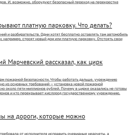
дов. И, возможно, оборудуют безопасный переход на перекрестке
рывают платную парковку. Что делать?
ий и разбирательств. Одни хотят бесплатно оставлять там автомобиль
 и, например, строят новый дом или платную парковку. Отстоять свои
ий Марчевский рассказал, как цирк
орм пожарной безопасности. Чтобы работать дальше, учреждению
дно из основных требований — установка новой пожарной
но около пяти миллионов рублей. Почему в цирке оказались не готовы
ионов и кто перекрывает кислород государственному учреждению,
ы на дороги, которые можно
требовала от исполнителя исправить очевидные недочеты, а