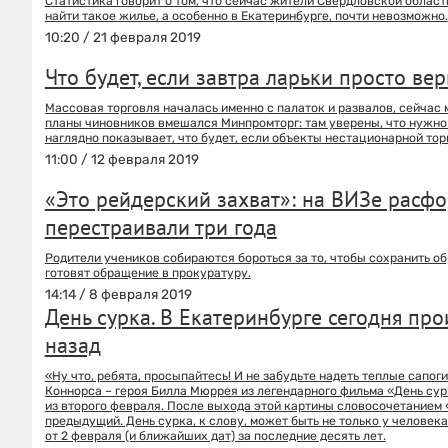
Статистика говорит о том, что сейчас жители Свердловской области
найти такое жилье, а особенно в Екатеринбурге, почти невозможно.
10:20 / 21 февраля 2019
Что будет, если завтра ларьки просто ве
Массовая торговля началась именно с палаток и развалов, сейчас 
планы чиновников вмешался Минпромторг: там уверены, что нужно 
наглядно показывает, что будет, если объекты нестационарной торг
11:00 / 12 февраля 2019
«Это рейдерский захват»: на ВИЗе расф
перестраивали три года
Родители учеников собираются бороться за то, чтобы сохранить о
готовят обращение в прокуратуру.
14:14 / 8 февраля 2019
День сурка. В Екатеринбурге сегодня прои
назад
«Ну что, ребята, просыпайтесь! И не забудьте надеть теплые сапог
Коннорса – героя Билла Мюррея из легендарного фильма «День сурк
из второго февраля. После выхода этой картины словосочетанием 
предыдущий. День сурка, к слову, может быть не только у человека
от 2 февраля (и ближайших дат) за последние десять лет.