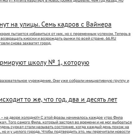
 могут купить квартиру в новостройке дешевле, чем год назад. Но
рнут на улицы. Семь кадров с Вайнера
мэрия пытается избавиться от них, но с переменным успехом. Теперь в
возвращать киоски и возрождать рынки по всей стране. 66.RU
овли снова захватят город.
ормируют школу № 1, которую
бразовательное учреждение. Они уже собрали инициативную группу и
сходит то же, что год, два и десять лет
и – на дворе холодно!» С этой фразы начиналось каждое утро Фила
а». Того самого Фила, который застрял во времени и не мог выбраться
«день сурка» стали называть состояние, когда каждый день похож на
, но и у целого города. Чтобы подтвердить это, мы перечитали новости