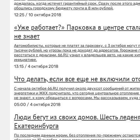
дождалась, когда истечет гарантийный срок. Сразу после этого а
обошлись городскому бюджету почти в 8 млн рублей.
12:25 / 10 октября 2018
«Уже работает?» Парковка в центре стал
не знает
Автомобилисты, которые не платят за парковку, с 3 октября могу
тысячи рублей, но угрозы пока не доходят до адресатов. Горожане 
расстаться с деньгами. 66.RU узнал у владельцев авто, на какие х
инициативе.
13:15 / 4 октября 2018
Что делать, если все еще не включили о
С начала октября 66.RU получил около двухсот сообщений от жител
энергетики и ЖКХ подсчитало, что сегодня центральное отоплени
не знают, к кому обращаться с вопросами. Мы рассказываем, куда з
05:00 / 4 октября 2018
Люди бегут из своих домов. Шесть леде
Екатеринбурга
По последним данным мэрии, без отопления по-прежнему остаютс
обещают до 10 октября, а пока горожане продолжают жаловаться на