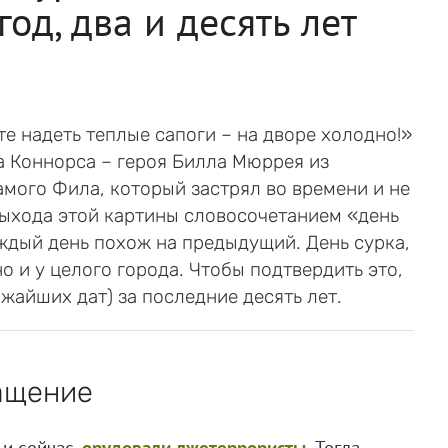
год, два и десять лет
те надеть теплые сапоги – на дворе холодно!»
а Коннорса – героя Билла Мюррея из
амого Фила, который застрял во времени и не
выхода этой картины словосочетанием «день
аждый день похож на предыдущий. День сурка,
но и у целого города. Чтобы подтвердить это,
жайших дат) за последние десять лет.
ращение
к и сейчас,
орудовали лжетеррористы
.
Тогда