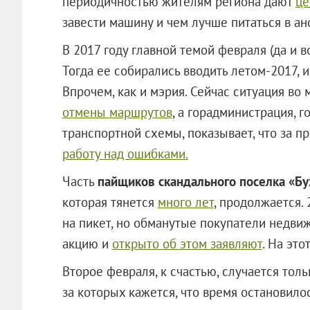
периодичностью жителям региона дают
це
завести машину и чем лучше питаться в а
В 2017 году главной темой февраля (да и
Тогда ее собирались вводить летом-2017, и
Впрочем, как и мэрия. Сейчас ситуация во
отмены маршрутов
, а горадминистрация, 
транспортной схемы, показывает, что за п
работу над ошибками.
Часть
пайщиков скандального поселка «Бу
которая тянется
много лет
, продолжается.
на пикет, но обманутые покупатели недви
акцию и
открыто об этом заявляют
. На это
Второе февраля, к счастью, случается тольк
за которых кажется, что время остановилос