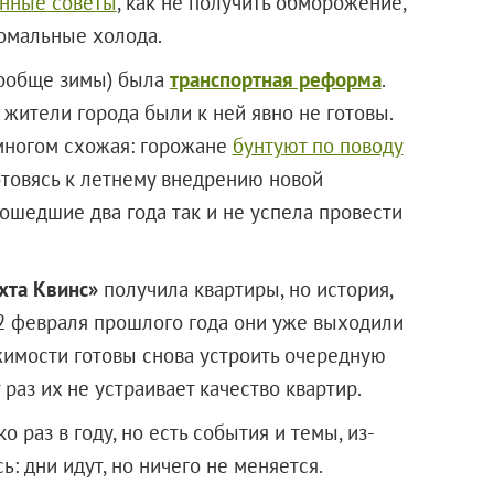
нные советы
, как не получить обморожение,
номальные холода.
 вообще зимы) была
транспортная реформа
.
 жители города были к ней явно не готовы.
 многом схожая: горожане
бунтуют по поводу
готовясь к летнему внедрению новой
рошедшие два года так и не успела провести
хта Квинс»
получила квартиры, но история,
 2 февраля прошлого года они уже выходили
жимости готовы снова устроить очередную
т раз их не устраивает качество квартир.
о раз в году, но есть события и темы, из-
ь: дни идут, но ничего не меняется.