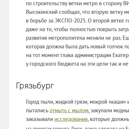
по строительству ветки метро в сторону В
Высокинский сообщал, что вторую ветку м
в борьбе за ЭКСПО-2025. О второй ветке го
даже на то, чтобы полностью покрыть затр
развития метрополитена меняли не раз. Ещ
которая должна была дать новый толчок п
на тот момент глава администрации Екатер
у городского бюджета на эти цели так и не
Грязьбург
Город пыли, жидкой грязи, мокрой «каши» 
пытались
отмыть с мылом
, закупали модн
заказывали
исследования
, которые должн
на дорогах города. Грязь даже сделала из