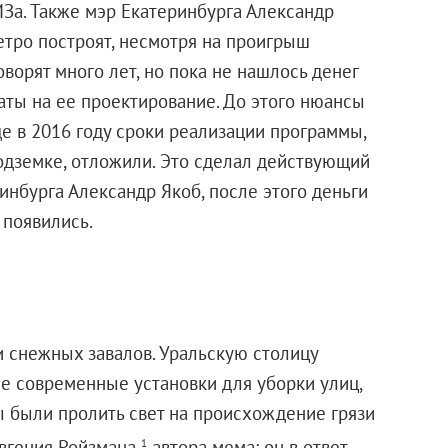
ИЗа. Также мэр Екатеринбурга Александр
етро построят, несмотря на проигрыш
ворят много лет, но пока не нашлось денег
аты на ее проектирование. До этого нюансы
е в 2016 году сроки реализации программы,
одземке, отложили. Это сделал действующий
инбурга Александр Якоб, после этого деньги
 появились.
и снежных завалов. Уральскую столицу
ые современные установки для уборки улиц,
ы были пролить свет на происхождение грязи
 Евгения Ройзмана
автора мема: он в ответ
1