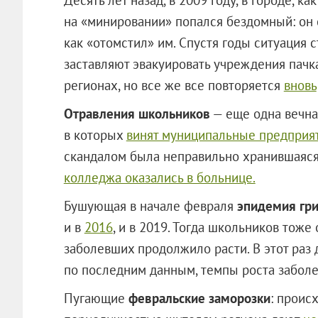
на «минировании» попался бездомный: он 
как «отомстил» им. Спустя годы ситуация 
заставляют эвакуировать учреждения пачка
регионах, но все же все повторяется
вновь
Отравления школьников
— еще одна вечна
в которых
винят муниципальные предприя
скандалом была неправильно хранившаяся
колледжа оказались в больнице.
Бушующая в начале февраля
эпидемия гр
и в
2016
, и в 2019. Тогда школьников тоже
заболевших продолжило расти. В этот раз
по последним данным, темпы роста забол
Пугающие
февральские заморозки
: проис