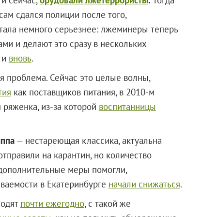
сам сдался полиции после того,
стала немного серьезнее: лжеминеры теперь
ми и делают это сразу в нескольких
и
вновь
.
я проблема. Сейчас это целые волны,
тия
как поставщиков питания, в 2010-м
 ряженка, из-за которой
воспитанницы
иппа
— нестареющая классика, актуальна
 отправили на карантин, но количество
 дополнительные меры помогли,
еваемости в Екатеринбурге
начали снижаться
.
ходят
почти ежегодно
, с такой же