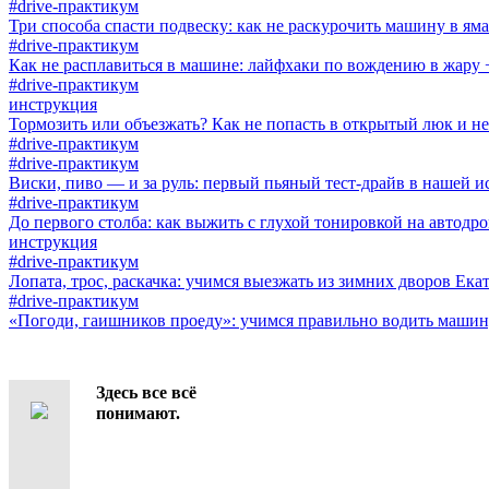
#drive-практикум
Три способа спасти подвеску: как не раскурочить машину в яма
#drive-практикум
Как не расплавиться в машине: лайфхаки по вождению в жару
#drive-практикум
инструкция
Тормозить или объезжать? Как не попасть в открытый люк и н
#drive-практикум
#drive-практикум
Виски, пиво — и за руль: первый пьяный тест-драйв в нашей и
#drive-практикум
До первого столба: как выжить с глухой тонировкой на автодро
инструкция
#drive-практикум
Лопата, трос, раскачка: учимся выезжать из зимних дворов Ека
#drive-практикум
«Погоди, гаишников проеду»: учимся правильно водить машин
Здесь все всё
понимают.