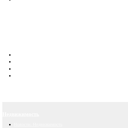
Канал в Telegram
Отзывы наших клиентов
Успешные рекламные кампании
Правовая поддержка портала 66.RU
Юридическое обслуживание
Договоры
Суды
Авторские права
Недвижимость
Новости. Недвижимость