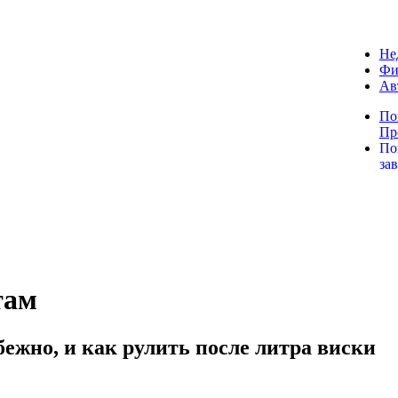
Не
Фи
Ав
По
Пр
По
за
там
бежно, и как рулить после литра виски