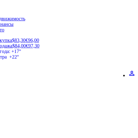
движимость
нансы
то
купка
$83,30
€96,00
одажа
$84,00
€97,30
года: +17°
втра +22°
perm_identity