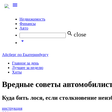
menu
Недвижимость
Финансы
Авто
search
close
arrow_drop_down
Айсберг по Екатеринбургу
Главное за день
Лучшее за неделю
Хиты
Вредные советы автомобилис
Куда бить лося, если столкновение неиз
инструкция