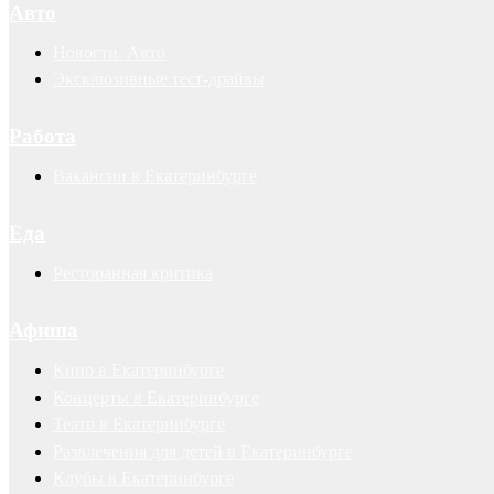
Авто
Новости. Авто
Эксклюзивные тест-драйвы
Работа
Вакансии в Екатеринбурге
Еда
Ресторанная критика
Афиша
Кино в Екатеринбурге
Концерты в Екатеринбурге
Театр в Екатеринбурге
Развлечения для детей в Екатеринбурге
Клубы в Екатеринбурге