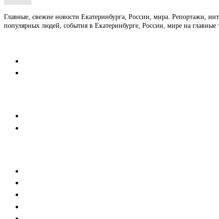
Главные, свежие новости Екатеринбурга, России, мира. Репортажи, ин
популярных людей, события в Екатеринбурге, России, мире на главные 
Контакты
Редакция
Коммерческий отдел
Напишите нам
Мобильная версия
Пользовательское соглашение
Реклама
Медиакит
Баннерная реклама
Текстовые форматы
Тех. требования к баннерам
Тех.требования к новостям партнеров