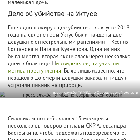
маленькая дочь.
Дело об убийстве на Уктусе
Еще одно шокирующее убийство: в августе 2018
года на склоне горы Уктус были найдены две
девушки с огнестрельными ранениями – Ксения
Солтанова и Наталья Кузнецова. Одна из них
была мертва, вторая скончалась через несколько
дней в больнице. Н
и свидетелей, ни улик, ни
мотива преступления.
Было лишь известно, что
незадолго до смерти девушки заказали пиццу и
устроили пикник на природе.
пресс-служба ГУ МВД по Свердловской области
Силовикам потребовалось 15 месяцев и
несколько выговоров от главы СКР Александра
Бастрыкина, чтобы задержать подозреваемого.
Им стал инженер завода им. Калинина Алексей