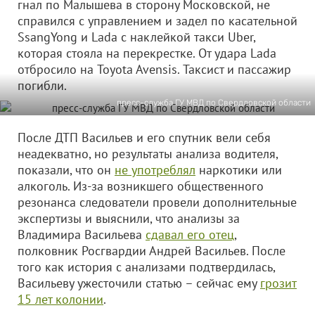
гнал по Малышева в сторону Московской, не
справился с управлением и задел по касательной
SsangYong и Lada с наклейкой такси Uber,
которая стояла на перекрестке. От удара Lada
отбросило на Toyota Avensis. Таксист и пассажир
погибли.
пресс-служба ГУ МВД по Свердловской области
После ДТП Васильев и его спутник вели себя
неадекватно, но результаты анализа водителя,
показали, что он
не употреблял
наркотики или
алкоголь. Из-за возникшего общественного
резонанса следователи провели дополнительные
экспертизы и выяснили, что анализы за
Владимира Васильева
сдавал его отец
,
полковник Росгвардии Андрей Васильев. После
того как история с анализами подтвердилась,
Васильеву ужесточили статью – сейчас ему
грозит
15 лет колонии
.