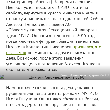
«Екатеринбург Арены»). За время следствия
Пьянков успел посидеть в СИЗО, выйти на
свободу, вернуться в кресло министра и уйти в
отставку и сменить несколько должностей. Сейчас
Алексей Пьянков возглавляет АО
«Облкоммунэнерго». Сенсационный поворот в
«деле МУГИСО» произошел осенью 2019 года,
когда ключевой фигурант, бывший заместитель
Пьянкова Константин Никаноров
признался, что
оклеветал
экс-министра и других фигурантов
дела. Возможно, после этого заявления
уголовное дело в отношении Алексея Пьянкова
окончательно развалится.
Дмитрий Антоненков, архив 66.RU
Намного хуже складываются дела у бывшего
руководителя департамента рекламы МУГИСО
Игоря Разунина. Он пытался сбежать из России,
но был задержан в Белоруссии и в конце года