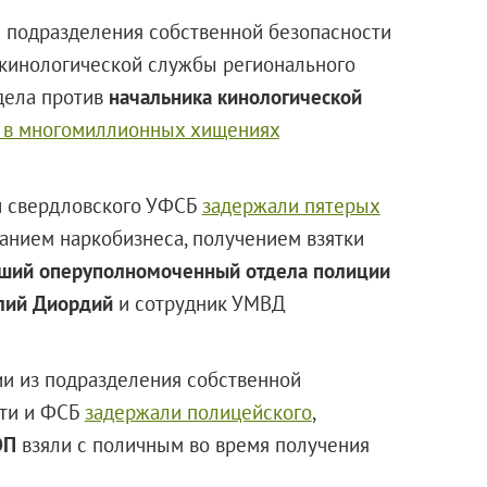
и подразделения собственной безопасности
 кинологической службы регионального
 дела против
начальника кинологической
 в многомиллионных хищениях
 свердловского УФСБ
задержали пятерых
ванием наркобизнеса, получением взятки
рший оперуполномоченный отдела полиции
олий Диордий
и сотрудник УМВД
и из подразделения собственной
сти и ФСБ
задержали полицейского
,
ЭП
взяли с поличным во время получения