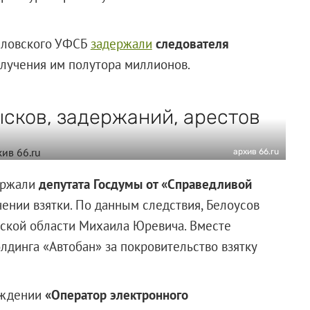
дловского УФСБ
задержали
следователя
лучения им полутора миллионов.
ысков, задержаний, арестов
архив 66.ru
ержали
депутата Госдумы от «Справедливой
чении взятки. По данным следствия, Белоусов
ской области Михаила Юревича. Вместе
лдинга «Автобан» за покровительство взятку
еждении
«Оператор электронного