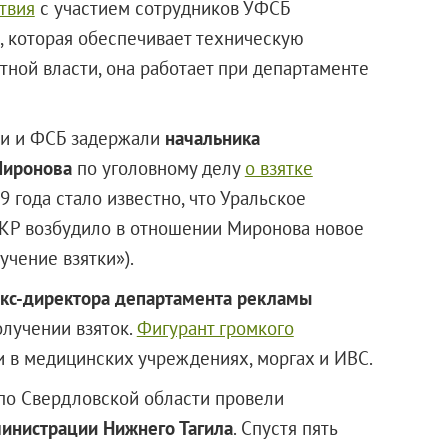
твия
с участием сотрудников УФСБ
, которая обеспечивает техническую
ной власти, она работает при департаменте
и и ФСБ задержали
начальника
Миронова
по уголовному делу
о взятке
9 года стало известно, что Уральское
СКР возбудило в отношении Миронова новое
учение взятки»).
кс-директора департамента рекламы
олучении взяток.
Фигурант громкого
ти в медицинских учреждениях, моргах и ИВС.
о Свердловской области провели
министрации Нижнего Тагила
. Спустя пять