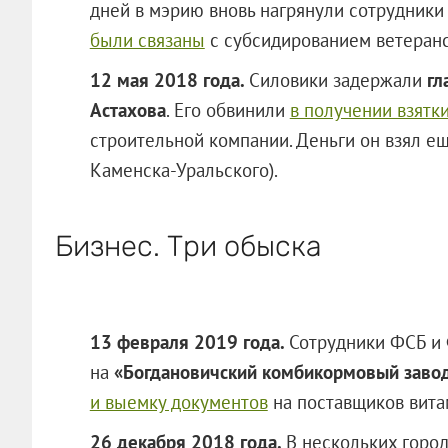
дней в мэрию вновь нагрянули сотрудники
были связаны
с субсидированием ветеранс
12 мая 2018 года.
Силовики задержали
гл
Астахова
. Его обвинили
в получении взятк
строительной компании. Деньги он взял ещ
Каменска-Уральского).
Бизнес. Три обыска
13 февраля 2019 года.
Сотрудники ФСБ и
на
«Богдановичский комбикормовый заво
и выемку документов
на поставщиков витам
26 декабря 2018 года.
В нескольких город