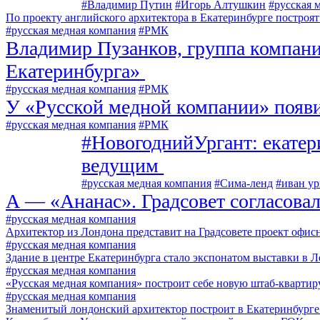
#Владимир Путин
#Игорь Алтушкин
#русская 
По проекту английского архитектора в Екатеринбурге построят
#русская медная компания
#РМК
Владимир Пузанков, группа компан
Екатеринбурга»
#русская медная компания
#РМК
У «Русской медной компании» появ
#русская медная компания
#РМК
#НовогоднийУргант: екатер
ведущим
#русская медная компания
#Сима-ленд
#иван ур
А — «Ананас». Градсовет согласова
#русская медная компания
Архитектор из Лондона представит на Градсовете проект офис
#русская медная компания
Здание в центре Екатеринбурга стало экспонатом выставки в 
#русская медная компания
«Русская медная компания» построит себе новую штаб-квартир
#русская медная компания
Знаменитый лондонский архитектор построит в Екатеринбурге