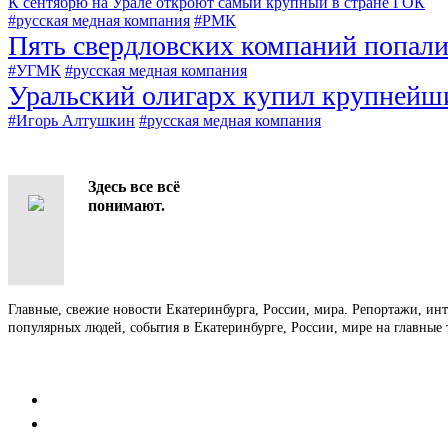
К сентябрю на Урале откроют самый крупный в стране ГОК
#русская медная компания
#РМК
Пять свердловских компаний попали 
#УГМК
#русская медная компания
Уральский олигарх купил крупнейш
#Игорь Алтушкин
#русская медная компания
Здесь все всё
понимают.
Главные, свежие новости Екатеринбурга, России, мира. Репортажи, ин
популярных людей, события в Екатеринбурге, России, мире на главные 
Контакты
Редакция
Коммерческий отдел