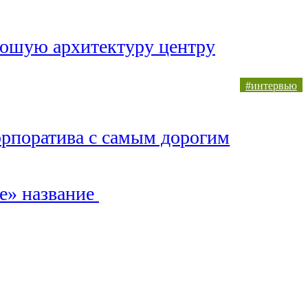
ошую архитектуру центру
#интервью
орпоратива с самым дорогим
ое» название