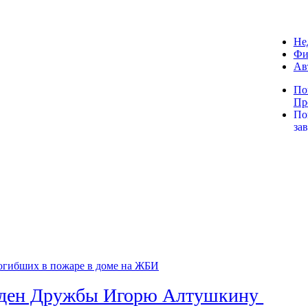
Не
Фи
Ав
По
Пр
По
за
огибших в пожаре в доме на ЖБИ
рден Дружбы Игорю Алтушкину