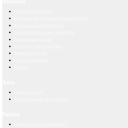
Финансы
Новости. Финансы
Курсы валют в банках Екатеринбурга
Ипотека в Екатеринбурге
Автокредиты в Екатеринбурге
Банкоматы на карте
Вклады в Екатеринбурге
Заявка на кредит
Статьи партнеров
Прочее
Авто
Новости. Авто
Эксклюзивные тест-драйвы
Работа
Вакансии в Екатеринбурге