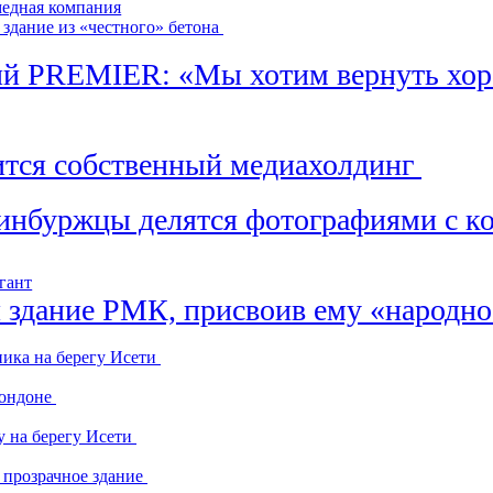
медная компания
 здание из «честного» бетона
ий PREMIER: «Мы хотим вернуть хор
ится собственный медиахолдинг
инбуржцы делятся фотографиями с к
гант
л здание РМК, присвоив ему «народн
ника на берегу Исети
Лондоне
у на берегу Исети
 прозрачное здание