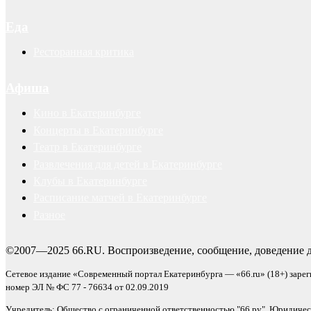
Еда
Ресторанная критика
Афиша
Кино в Екатеринбурге
Концерты в Екатеринбурге
Театр в Екатеринбурге
Развлечения для детей в Екатеринбурге
Клубы в Екатеринбурге
Расписание матчей в Екатеринбурге
Разное
©2007—2025 66.RU. Воспроизведение, сообщение, доведение д
Сетевое издание «Современный портал Екатеринбурга — «66.ru» (18+) заре
номер ЭЛ № ФС 77 - 76634 от 02.09.2019
Учредитель: Общество с ограниченной ответственностью "66.ру". Юридический