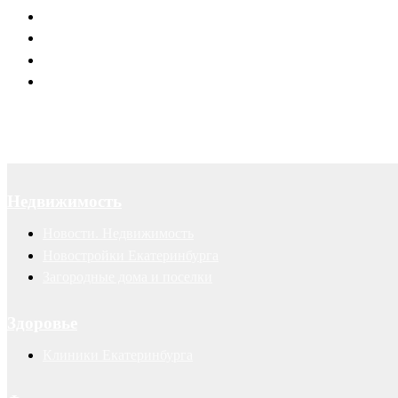
Юридическое обслуживание
Договоры
Суды
Авторские права
Недвижимость
Новости. Недвижимость
Новостройки Екатеринбурга
Загородные дома и поселки
Здоровье
Клиники Екатеринбурга