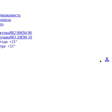
движимость
нансы
то
купка
$82,90
€94,90
одажа
$83,20
€96,10
года: +21°
втра +21°
perm_identity