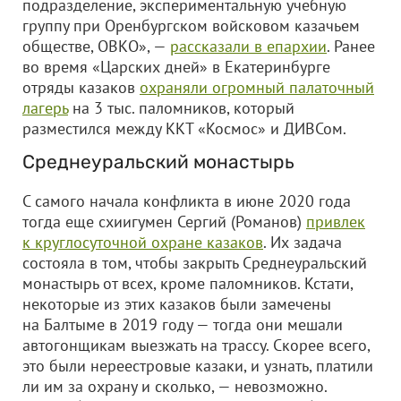
подразделение, экспериментальную учебную
группу при Оренбургском войсковом казачьем
обществе, ОВКО», —
рассказали в епархии
. Ранее
во время «Царских дней» в Екатеринбурге
отряды казаков
охраняли огромный палаточный
лагерь
на 3 тыс. паломников, который
разместился между ККТ «Космос» и ДИВСом.
Среднеуральский монастырь
С самого начала конфликта в июне 2020 года
тогда еще схиигумен Сергий (Романов)
привлек
к круглосуточной охране казаков
. Их задача
состояла в том, чтобы закрыть Среднеуральский
монастырь от всех, кроме паломников. Кстати,
некоторые из этих казаков были замечены
на Балтыме в 2019 году — тогда они мешали
автогонщикам выезжать на трассу. Скорее всего,
это были нереестровые казаки, и узнать, платили
ли им за охрану и сколько, — невозможно.