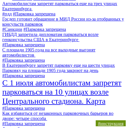
Автомобилистам запретят парковаться еще на трех улицах
Екатеринбурга
#пдд
#Парковка запрещена
Госдеп готовит обращение в МИД России из-за отобранных у
консульств парковок
#Санкции
#Парковка запрещена
ГИБДД запретила дипломатам парковаться возле
генконсульства США в Екатеринбурге
#Парковка запрещена
С площади 1905 года на все выходные выгонят
автомобилистов
#Парковка запрещена
В Екатеринбурге запретят парковку еще на шести улицах
Парковку на площади 1905 года закроют на день
#Парковка запрещена
С 1 июля автомобилистам запретят
парковаться на 10 улицах возле
Центрального стадиона. Карта
#Парковка запрещена
Как избавиться от незаконных парковочных барьеров во
дворе: четыре способа
#Парковка запрещена
#инструкция