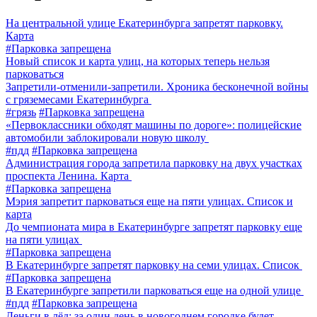
На центральной улице Екатеринбурга запретят парковку.
Карта
#Парковка запрещена
Новый список и карта улиц, на которых теперь нельзя
парковаться
Запретили-отменили-запретили. Хроника бесконечной войны
с гряземесами Екатеринбурга
#грязь
#Парковка запрещена
«Первоклассники обходят машины по дороге»: полицейские
автомобили заблокировали новую школу
#пдд
#Парковка запрещена
Администрация города запретила парковку на двух участках
проспекта Ленина. Карта
#Парковка запрещена
Мэрия запретит парковаться еще на пяти улицах. Список и
карта
До чемпионата мира в Екатеринбурге запретят парковку еще
на пяти улицах
#Парковка запрещена
В Екатеринбурге запретят парковку на семи улицах. Список
#Парковка запрещена
В Екатеринбурге запретили парковаться еще на одной улице
#пдд
#Парковка запрещена
Деньги в лёд: за один день в новогоднем городке будет