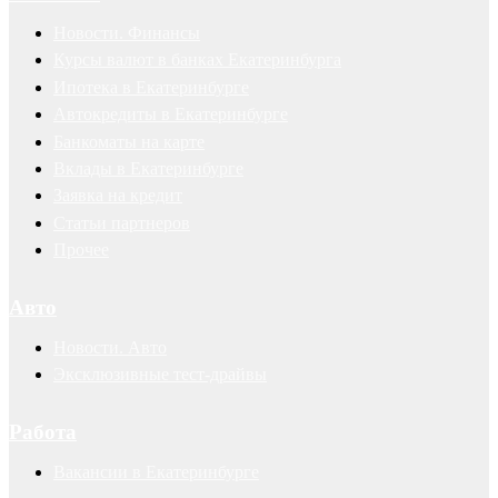
Новости. Финансы
Курсы валют в банках Екатеринбурга
Ипотека в Екатеринбурге
Автокредиты в Екатеринбурге
Банкоматы на карте
Вклады в Екатеринбурге
Заявка на кредит
Статьи партнеров
Прочее
Авто
Новости. Авто
Эксклюзивные тест-драйвы
Работа
Вакансии в Екатеринбурге