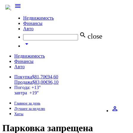
menu
Недвижимость
Финансы
Авто
search
close
arrow_drop_down
Недвижимость
Финансы
Авто
Покупка
$81,70
€94,60
Продажа
$83,00
€96,10
Погода: +13°
завтра +19°
Главное за день
perm_identity
Лучшее за неделю
Хиты
Парковка запрещена