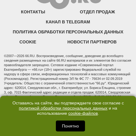
КОНТАКТЫ
ОТДЕЛ ПРОДАЖ
КАНАЛ В TELEGRAM
ПОЛИТИКА ОБРАБОТКИ ПЕРСОНАЛЬНЫХ ДАННЫХ
COOKIE
НОВОСТИ ПАРТНЕРОВ
©2007—2026 66.RU. Воспроизведение, сообщение, доведение до всеобщего
сведения размещенных на сайте 66.RU материалов и их элементов без согласия
правообладателя запрещено. Сетевое издание «Современный портал
Екатеринбурга — «66.ru» (18+) зарегистрировано Федеральной службой по
надзору в сфере связи, информационных технологий и массовых коммуникаций
(Роскомнадзор). Регистрационный номер ЭЛ № ФС 77 - 76634 от 02.09.2019
Учредитель: Общество с ограниченной ответственностью "66.ру". Юридический
адрес: 620014, Свердловская обл., г. Екатеринбург, ул. Бориса Ельцина, строение
3, оф. 7015 Фактический адрес редакции и отдела продаж: 620014, Свердловская
обл., г. Екатеринбург, ул. Бориса Ельцина, д. 3, оф. 7015, +7 (343) 288-50-66
info@news.66.ru Главный редактор: Шлыков Дмитрий Владимирович
Оставаясь на сайте, вы подтверждаете свое согласие с
политикой обработки персональных данных
и на
использование
cookie-файлов
.
Понятно