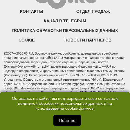
КОНТАКТЫ
ОТДЕЛ ПРОДАЖ
КАНАЛ В TELEGRAM
ПОЛИТИКА ОБРАБОТКИ ПЕРСОНАЛЬНЫХ ДАННЫХ
COOKIE
НОВОСТИ ПАРТНЕРОВ
©2007—2026 66.RU. Воспроизведение, сообщение, доведение до всеобщего
сведения размещенных на сайте 66.RU материалов и их элементов без согласия
правообладателя запрещено. Сетевое издание «Современный портал
Екатеринбурга — «66.ru» (18+) зарегистрировано Федеральной службой по
надзору в сфере связи, информационных технологий и массовых коммуникаций
(Роскомнадзор). Регистрационный номер ЭЛ № ФС 77 - 76634 от 02.09.2019
Учредитель: Общество с ограниченной ответственностью "66.ру". Юридический
адрес: 620014, Свердловская обл., г. Екатеринбург, ул. Бориса Ельцина, строение
3, оф. 7015 Фактический адрес редакции и отдела продаж: 620014, Свердловская
обл., г. Екатеринбург, ул. Бориса Ельцина, д. 3, оф. 7015, +7 (343) 288-50-66
info@news.66.ru Главный редактор: Шлыков Дмитрий Владимирович
Оставаясь на сайте, вы подтверждаете свое согласие с
политикой обработки персональных данных
и на
использование
cookie-файлов
.
Понятно