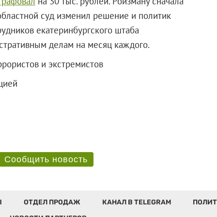
трафовал
на 30 тыс. рублей. Ройзману сначала
е областной суд изменил решение и политик
рудников екатеринбургского штаба
стративным делам на месяц каждого.
ррористов и экстремистов
ганизацией
Сообщить новость
Ы
ОТДЕЛ ПРОДАЖ
КАНАЛ В TELEGRAM
ПОЛИТ