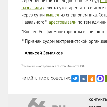
Серебренников. Последнего позже суд
ош
назначили
девять суток ареста, но в итог
через сутки
вышел
из спецприемника. Сот
Навального**
арестовывали
по тем админи
*Внесен Росфинмониторингом в список те
**Признан судом экстремистской ор
Алексей Земляков
1
В списке иностранных агентов Минюста РФ
ЧИТАЙТЕ НАС В СОЦСЕТЯХ:
КОНТАКТ