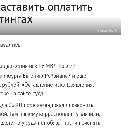
заставить оплатить
тингах
архив 66.RU
азались.
ез движения иск ГУ МВД России
еринбурга Евгению Ройзману
и еще
1
 рублей. «Оставление иска (заявления,
еке на сайте суда.
уда 66.RU порекомендовали позвонить
вой. Там нашему корреспонденту заявили,
делу, то у суда нет обязанности пояснять,