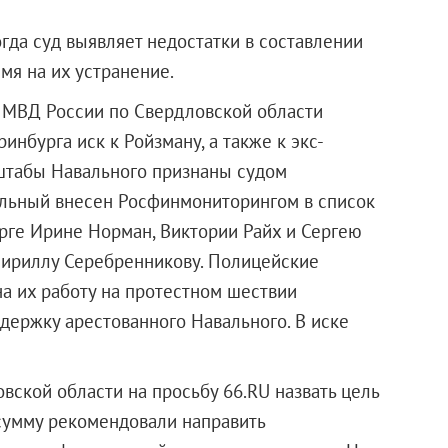
гда суд выявляет недостатки в составлении
емя на их устранение.
У МВД России по Свердловской области
нбурга иск к Ройзману, а также к экс-
(штабы Навального признаны судом
альный внесен Росфинмониторингом в список
урге Ирине Норман, Виктории Райх и Сергею
Кириллу Серебренникову. Полицейские
на их работу на протестном шествии
ддержку арестованного Навального. В иске
вской области на просьбу 66.RU назвать цель
 сумму рекомендовали направить