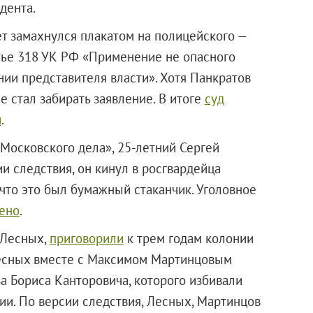
дента.
ет замахнулся плакатом на полицейского —
атье 318 УК РФ «Применение не опасного
нии представителя власти». Хотя Панкратов
е стал забирать заявление. В итоге
суд
й
.
«Московского дела», 25-летний Сергей
ии следствия, он кинул в росгвардейца
что это был бумажный стаканчик. Уголовное
ено
.
 Лесных,
приговорили
к трем годам колонии
Лесных вместе с Максимом Мартинцовым
 Бориса Канторовича, которого избивали
ии. По версии следствия, Лесных, Мартинцов