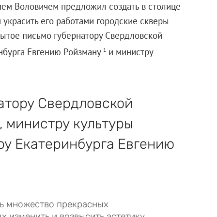
ием Воловичем предложил создать в столице
 украсить его работами городские скверы
рытое письмо губернатору Свердловской
инбурга Евгению Ройзману
и министру
1
натору Свердловской
, министру культуры
ру Екатеринбурга Евгению
сь множество прекрасных
х изменить и возвысить эстетику