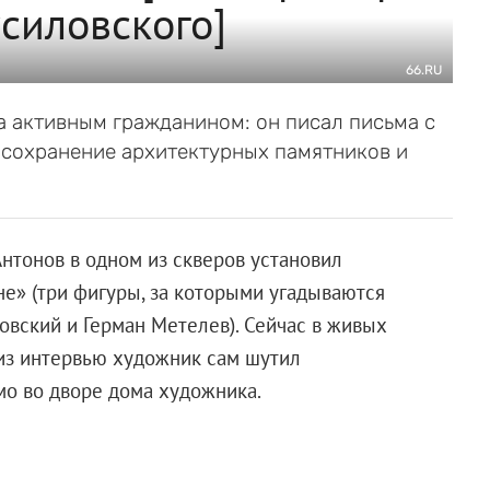
силовского]
66.RU
а активным гражданином: он писал письма с
 сохранение архитектурных памятников и
Антонов в одном из скверов установил
е» (три фигуры, за которыми угадываются
вский и Герман Метелев). Сейчас в живых
 из интервью художник сам шутил
мо во дворе дома художника.