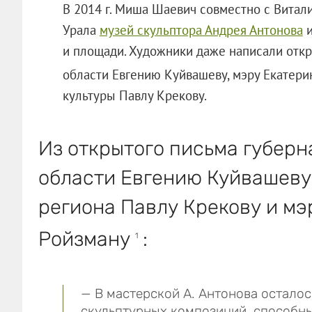
В 2014 г. Миша Шаевич совместно с Витал
Урала
музей скульптора Андрея Антонова
и
и площади. Художники даже написали отк
области Евгению Куйвашеву, мэру Екатер
культуры Павлу Крекову.
Из открытого письма губер
области Евгению Куйвашеву
региона Павлу Крекову и мэ
Ройзману
:
1
— В мастерской А. Антонова остало
скульптурных композиций, способны