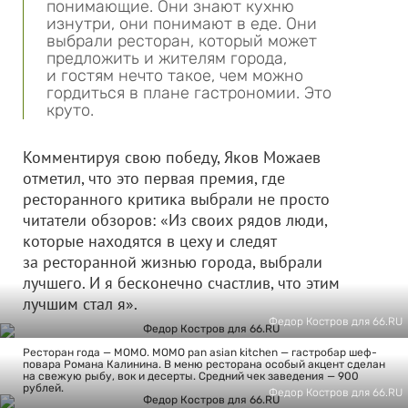
понимающие. Они знают кухню
изнутри, они понимают в еде. Они
выбрали ресторан, который может
предложить и жителям города,
и гостям нечто такое, чем можно
гордиться в плане гастрономии. Это
круто.
Комментируя свою победу, Яков Можаев
отметил, что это первая премия, где
ресторанного критика выбрали не просто
читатели обзоров: «Из своих рядов люди,
которые находятся в цеху и следят
за ресторанной жизнью города, выбрали
лучшего. И я бесконечно счастлив, что этим
лучшим стал я».
Федор Костров для 66.RU
Ресторан года — МОМО. MOMO pan asian kitchen — гастробар шеф-
повара Романа Калинина. В меню ресторана особый акцент сделан
на свежую рыбу, вок и десерты. Средний чек заведения — 900
рублей.
Федор Костров для 66.RU