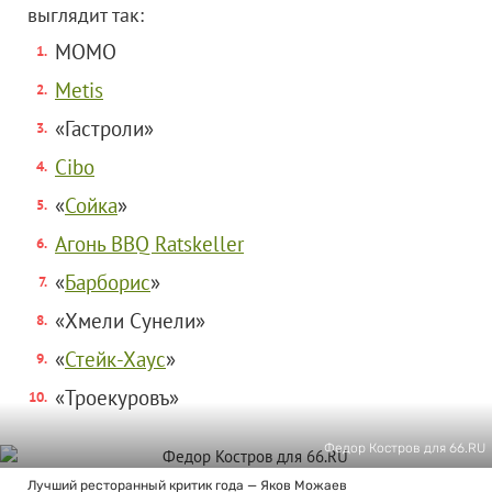
выглядит так:
МОМО
Metis
«Гастроли»
Cibo
«
Сойка
»
Агонь BBQ Ratskeller
«
Барборис
»
«Хмели Сунели»
«
Стейк-Хаус
»
«Троекуровъ»
Федор Костров для 66.RU
Лучший ресторанный критик года — Яков Можаев