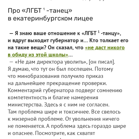
Про «ЛГБТ
-танец»
1
в екатеринбургском лицее
— Я знаю ваше отношение к «ЛГБТ
1
-танцу»,
и вдруг выходит губернатор и… Кто толкает его
на такие вещи? Он сказал, что
«не даст никого
в обиду из этой школы»
…
— «Не дам директора уволить», [он писал].
Я думаю, что тут он был поспешен. Потому
что минобразования получило приказ
на дальнейшее прекращение проверки.
Комментарий губернатора подверг сомнению
компетентность и благие намерения
министерства. Здесь я с ним не согласен.
Там проблема шире и токсичнее. Все свелось
к мизерной проблеме. От увольнения ничего
не поменяется. А проблема здесь гораздо шире
и опаснее. Посмотрите, как схватят