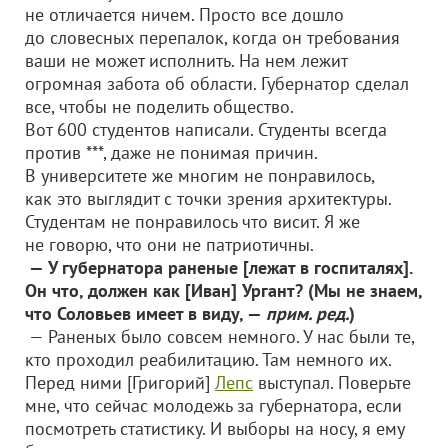
не отличается ничем. Просто все дошло
до словесных перепалок, когда он требования
ваши не может исполнить. На нем лежит
огромная забота об области. Губернатор сделал
все, чтобы не поделить общество.
Вот 600 студентов написали. Студенты всегда
против ***, даже не понимая причин.
В университете же многим не понравилось,
как это выглядит с точки зрения архитектуры.
Студентам не понравилось что висит. Я же
не говорю, что они не патриотичны.
— У губернатора раненые [лежат в госпиталях].
Он что, должен как [Иван] Ургант? (Мы не знаем,
что Соловьев имеет в виду, —
прим. ред.
)
— Раненых было совсем немного. У нас были те,
кто проходил реабилитацию. Там немного их.
Перед ними [Григорий]
Лепс
выступал. Поверьте
мне, что сейчас молодежь за губернатора, если
посмотреть статистику. И выборы на носу, я ему