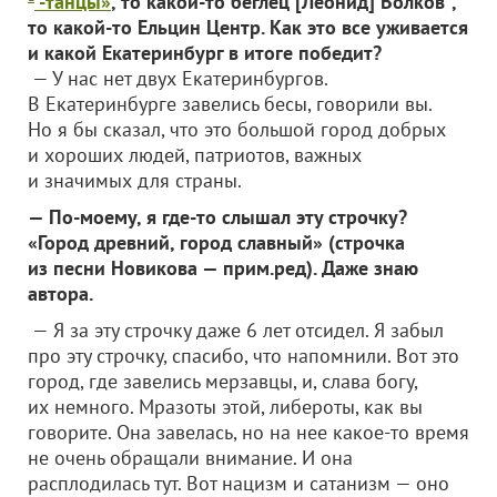
-танцы»
, то какой-то беглец [Леонид] Волков*,
то какой-то Ельцин Центр. Как это все уживается
и какой Екатеринбург в итоге победит?
— У нас нет двух Екатеринбургов.
В Екатеринбурге завелись бесы, говорили вы.
Но я бы сказал, что это большой город добрых
и хороших людей, патриотов, важных
и значимых для страны.
— По-моему, я где-то слышал эту строчку?
«Город древний, город славный» (строчка
из песни Новикова — прим.ред). Даже знаю
автора.
— Я за эту строчку даже 6 лет отсидел. Я забыл
про эту строчку, спасибо, что напомнили. Вот это
город, где завелись мерзавцы, и, слава богу,
их немного. Мразоты этой, либероты, как вы
говорите. Она завелась, но на нее какое-то время
не очень обращали внимание. И она
расплодилась тут. Вот нацизм и сатанизм — оно