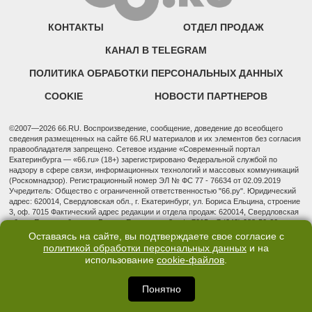
КОНТАКТЫ
ОТДЕЛ ПРОДАЖ
КАНАЛ В TELEGRAM
ПОЛИТИКА ОБРАБОТКИ ПЕРСОНАЛЬНЫХ ДАННЫХ
COOKIE
НОВОСТИ ПАРТНЕРОВ
©2007—2026 66.RU. Воспроизведение, сообщение, доведение до всеобщего
сведения размещенных на сайте 66.RU материалов и их элементов без согласия
правообладателя запрещено. Сетевое издание «Современный портал
Екатеринбурга — «66.ru» (18+) зарегистрировано Федеральной службой по
надзору в сфере связи, информационных технологий и массовых коммуникаций
(Роскомнадзор). Регистрационный номер ЭЛ № ФС 77 - 76634 от 02.09.2019
Учредитель: Общество с ограниченной ответственностью "66.ру". Юридический
адрес: 620014, Свердловская обл., г. Екатеринбург, ул. Бориса Ельцина, строение
3, оф. 7015 Фактический адрес редакции и отдела продаж: 620014, Свердловская
обл., г. Екатеринбург, ул. Бориса Ельцина, д. 3, оф. 7015, +7 (343) 288-50-66
info@news.66.ru Главный редактор: Шлыков Дмитрий Владимирович
Оставаясь на сайте, вы подтверждаете свое согласие с
политикой обработки персональных данных
и на
использование
cookie-файлов
.
Понятно