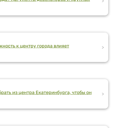
>
жность к центру города влияет
>
рать из центра Екатеринбурга, чтобы он
>