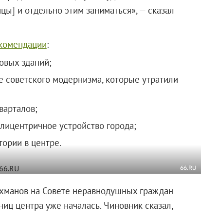
цы] и отдельно этим заниматься», — сказал
екомендации
:
овых зданий;
е советского модернизма, которые утратили
варталов;
полицентричное устройство города;
тории в центре.
66.RU
ахманов на Совете неравнодушных граждан
ниц центра уже началась. Чиновник сказал,