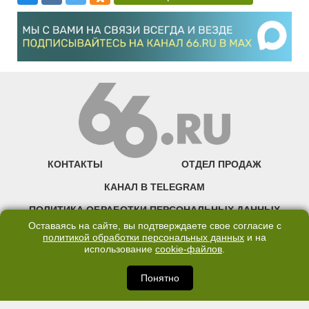
КОНТАКТЫ
ОТДЕЛ ПРОДАЖ
КАНАЛ В TELEGRAM
ПОЛИТИКА ОБРАБОТКИ ПЕРСОНАЛЬНЫХ ДАННЫХ
Оставаясь на сайте, вы подтверждаете свое согласие с
COOKIE
политикой обработки персональных данных
и на
использование
cookie-файлов
.
©2007—2025 66.RU. Воспроизведение, сообщение, доведение до всеобщего
сведения размещенных на сайте 66.RU материалов и их элементов без согласия
Понятно
правообладателя запрещено. Сетевое издание «Современный портал
Екатеринбурга — «66.ru» (18+) зарегистрировано Федеральной службой по
надзору в сфере связи, информационных технологий и массовых коммуникаций