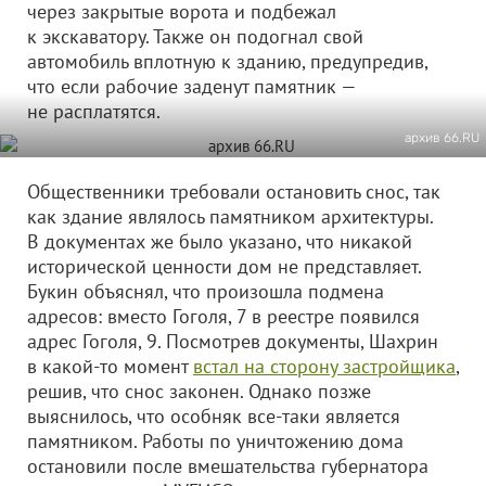
через закрытые ворота и подбежал
к экскаватору. Также он подогнал свой
автомобиль вплотную к зданию, предупредив,
что если рабочие заденут памятник —
не расплатятся.
архив 66.RU
Общественники требовали остановить снос, так
как здание являлось памятником архитектуры.
В документах же было указано, что никакой
исторической ценности дом не представляет.
Букин объяснял, что произошла подмена
адресов: вместо Гоголя, 7 в реестре появился
адрес Гоголя, 9. Посмотрев документы, Шахрин
в какой-то момент
встал на сторону застройщика
,
решив, что снос законен. Однако позже
выяснилось, что особняк все-таки является
памятником. Работы по уничтожению дома
остановили после вмешательства губернатора