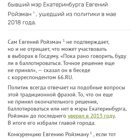
бывший мэр Екатеринбурга Евгений
Ройзман
, ушедший из политики в мае
1
2018 года.
Сам Евгений Ройзман
1
не подтверждает,
но и не отрицает, что может участвовать
в выборах в Госдуму. «Пока рано говорить, буду
ли я баллотироваться. Точное решение еще
не принял», — сказал он в беседе
с корреспондентом 66.RU.
Политик всегда отвечает на подобные вопросы
этой традиционной фразой. То, что он еще
не принял окончательного решения,
баллотироваться или нет в мэры Екатеринбурга,
Ройзман до последнего
уверял в 2013 году
.
В итоге его избрали главой города.
Конкуренцию Евгению Ройзману
1
, если тот