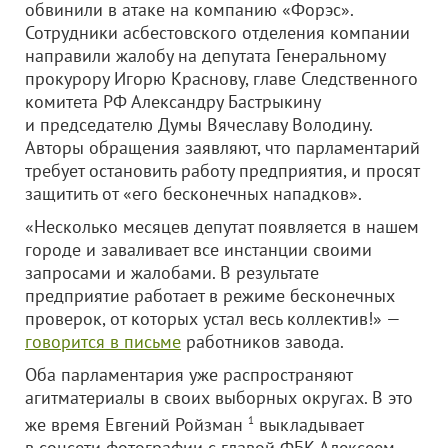
обвинили в атаке на компанию «Форэс».
Сотрудники асбестовского отделения компании
направили жалобу на депутата Генеральному
прокурору Игорю Краснову, главе Следственного
комитета РФ Александру Бастрыкину
и председателю Думы Вячеславу Володину.
Авторы обращения заявляют, что парламентарий
требует остановить работу предприятия, и просят
защитить от «его бесконечных нападков».
«Несколько месяцев депутат появляется в нашем
городе и заваливает все инстанции своими
запросами и жалобами. В результате
предприятие работает в режиме бесконечных
проверок, от которых устал весь коллектив!» —
говорится в письме
работников завода.
Оба парламентария уже распространяют
агитматериалы в своих выборных округах. В это
же время Евгений Ройзман
1
выкладывает
в соцсети фотографии с главой ФБК Алексеем