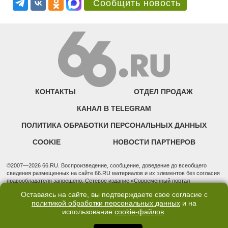
Сообщить новость
КОНТАКТЫ
ОТДЕЛ ПРОДАЖ
КАНАЛ В TELEGRAM
ПОЛИТИКА ОБРАБОТКИ ПЕРСОНАЛЬНЫХ ДАННЫХ
COOKIE
НОВОСТИ ПАРТНЕРОВ
©2007—2026 66.RU. Воспроизведение, сообщение, доведение до всеобщего
сведения размещенных на сайте 66.RU материалов и их элементов без согласия
правообладателя запрещено. Сетевое издание «Современный портал
Екатеринбурга — «66.ru» (18+) зарегистрировано Федеральной службой по
Оставаясь на сайте, вы подтверждаете свое согласие с
надзору в сфере связи, информационных технологий и массовых коммуникаций
политикой обработки персональных данных
и на
(Роскомнадзор). Регистрационный номер ЭЛ № ФС 77 - 76634 от 02.09.2019
использование
cookie-файлов
.
Учредитель: Общество с ограниченной ответственностью "66.ру". Юридический
адрес: 620014, Свердловская обл., г. Екатеринбург, ул. Бориса Ельцина, строение
3, оф. 7015 Фактический адрес редакции и отдела продаж: 620014, Свердловская