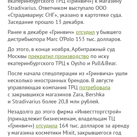
екатеринбургского ТРЦ «Гринвич») к магазину
Stradivarius. Ответчиком выступало
ООО
«Страдивариус СНГ»
, указано в картотеке суда.
Заседание прошло 13 декабря.
Ранее в декабре «Гринвич»
отсудил
у бывшего
дистрибьютора Marc O’Polo 153 тыс. долларов.
До этого, в конце ноября, Арбитражный суд
Москвы
прекратил производство
по иску
екатеринбургского ТРЦ к Oysho и Pull&Bear.
После начала спецоперации из «Гринвича» ушли
несколько иностранных брендов. В августе
управляющая компания ТРЦ
потребовала
с закрывшихся магазинов Zara, Bershka
и Stradivarius более 20,8 млн рублей.
Незадолго до этого фирма «Инвестторгстрой»
(принадлежит бизнесменам, владельцам ТЦ
«Гринвич»)
отсудила
164 тыс. долларов за аренду
у магазина косметики Mixit, закрывшегося год