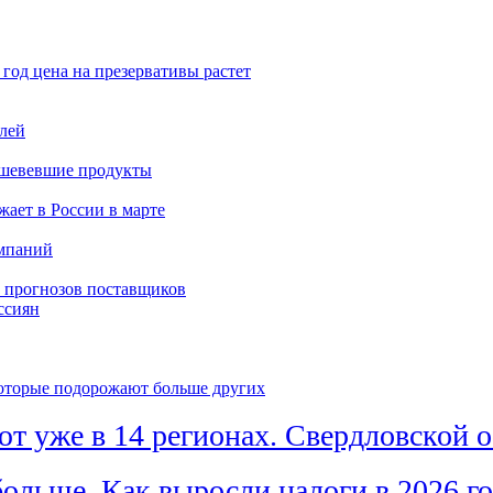
год цена на презервативы растет
лей
ешевевшие продукты
жает в России в марте
мпаний
 прогнозов поставщиков
ссиян
которые подорожают больше других
ют уже в 14 регионах. Свердловской о
больше. Как выросли налоги в 2026 г