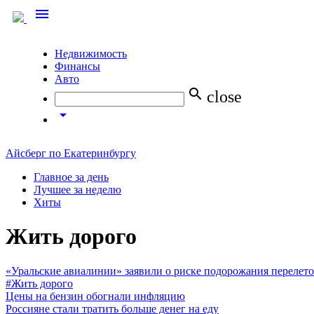
menu
Недвижимость
Финансы
Авто
search
close
arrow_drop_down
Айсберг по Екатеринбургу
Главное за день
Лучшее за неделю
Хиты
Жить дорого
«Уральские авиалинии» заявили о риске подорожания перелет
#Жить дорого
Цены на бензин обогнали инфляцию
Россияне стали тратить больше денег на еду