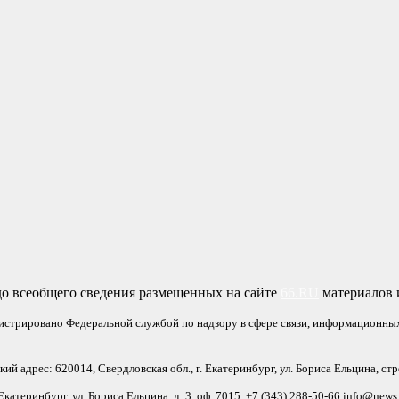
о всеобщего сведения размещенных на сайте
66.RU
материалов и
гистрировано Федеральной службой по надзору в сфере связи, информационны
 адрес: 620014, Свердловская обл., г. Екатеринбург, ул. Бориса Ельцина, стр
катеринбург, ул. Бориса Ельцина, д. 3, оф. 7015, +7 (343) 288-50-66 info@news.