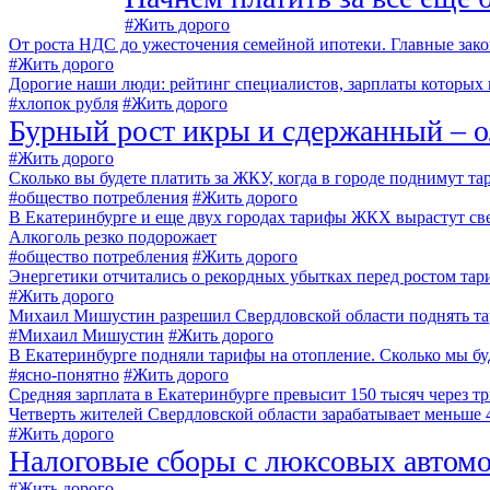
#Жить дорого
От роста НДС до ужесточения семейной ипотеки. Главные зако
#Жить дорого
Дорогие наши люди: рейтинг специалистов, зарплаты которых
#хлопок рубля
#Жить дорого
Бурный рост икры и сдержанный – ол
#Жить дорого
Сколько вы будете платить за ЖКУ, когда в городе поднимут т
#общество потребления
#Жить дорого
В Екатеринбурге и еще двух городах тарифы ЖКХ вырастут св
Алкоголь резко подорожает
#общество потребления
#Жить дорого
Энергетики отчитались о рекордных убытках перед ростом т
#Жить дорого
Михаил Мишустин разрешил Свердловской области поднять т
#Михаил Мишустин
#Жить дорого
В Екатеринбурге подняли тарифы на отопление. Сколько мы бу
#ясно-понятно
#Жить дорого
Средняя зарплата в Екатеринбурге превысит 150 тысяч через тр
Четверть жителей Свердловской области зарабатывает меньше 
#Жить дорого
Налоговые сборы с люксовых автомо
#Жить дорого