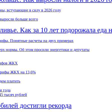
ны, вступающие в силу в 2026 году
 выросли больше всего
ивье. Как за 10 лет подорожала еда 
арифы. Понятные расчеты на двух примерах
ерх нормы. Об этом просили энергетики и депутаты
арифов ЖКХ
арифы ЖКХ на 13,6%
дем платить
и года
45 тысяч рублей
билей достигли рекорда