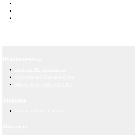
Договоры
Суды
Авторские права
Недвижимость
Новости. Недвижимость
Новостройки Екатеринбурга
Загородные дома и поселки
Здоровье
Клиники Екатеринбурга
Финансы