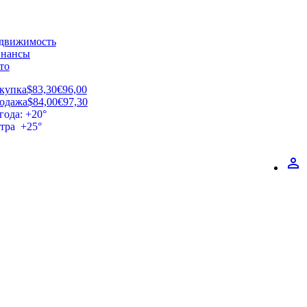
движимость
нансы
то
купка
$83,30
€96,00
одажа
$84,00
€97,30
года: +20°
втра +25°
perm_identity