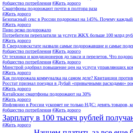
#общество потребления
#Жить дорого
Смартфоны подорожают почти в полтора раза
#Жить дорого
Безопасный секс в России подорожал на 145%. Почему каждый 
#Жить дорого
Пиво резко подорожало
Потребители переплатили за услуги ЖКХ больше 100 млрд руб
#Жить дорого
В Свердловскстате назвали самые подорожавшие и самые под
#общество потребления
#Жить дорого
От техники и кондиционеров до такси и перелетов. Что подоро
#общество потребления
#Жить дорого
Минстрой одобрил повышение цен на услуги управляющих ко
#Жить дорого
Как подорожала коммуналка на самом деле? Квитанции против
Росстат признал поездки в Дубай «привычными расходами» ро
#Жить дорого
Китайские смартфоны подорожают на 30%
#Жить дорого
Инфляцию в России ускоряет не только НДС: девять товаров, 
#общество потребления
#Жить дорого
Зарплату в 100 тысяч рублей получа
#Жить дорого
Начнем платить за все еще 