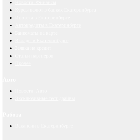
Новости. Финансы
Курсы валют в банках Екатеринбурга
Ипотека в Екатеринбурге
Автокредиты в Екатеринбурге
Банкоматы на карте
Вклады в Екатеринбурге
Заявка на кредит
Статьи партнеров
Прочее
Авто
Новости. Авто
Эксклюзивные тест-драйвы
Работа
Вакансии в Екатеринбурге