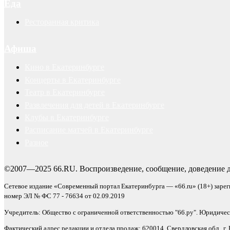
Еда
Ресторанная критика
Афиша
Кино в Екатеринбурге
Концерты в Екатеринбурге
Театр в Екатеринбурге
Развлечения для детей в Екатеринбурге
Клубы в Екатеринбурге
Расписание матчей в Екатеринбурге
Разное
©2007—2025 66.RU. Воспроизведение, сообщение, доведение д
Сетевое издание «Современный портал Екатеринбурга — «66.ru» (18+) заре
номер ЭЛ № ФС 77 - 76634 от 02.09.2019
Учредитель: Общество с ограниченной ответственностью "66.ру". Юридический
Фактический адрес редакции и отдела продаж: 620014, Свердловская обл., г. Е