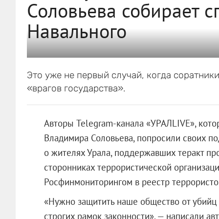
Соловьева собирает с
Навального
Это уже не первый случай, когда соратник
«врагов государства».
Авторы Telegram-канала «УРАЛLIVE», кот
Владимира Соловьева, попросили своих п
о жителях Урала, поддержавших теракт про
сторонниках террористической организац
Росфинмониторингом в реестр террористов 
«Нужно защитить наше общество от убийц
строгих рамок законности», — написали а