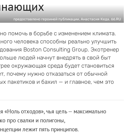
чинающих
предоставлено героиней публикации, Анастасия Кеда, 66.RU
чно помочь в борьбе с изменением климата.
одного человека способны реально улучшить
дования Boston Consulting Group. Экотренер
ольше людей начнут внедрять в свой быт
трее окружающая среда будет становиться
ет, почему нужно отказаться от обычной
х пакетиков и бахил — и главное, чем это
я «Ноль отходов», чья цель — максимально
ко про свалки и полигоны,
онцепции лежит пять принципов.