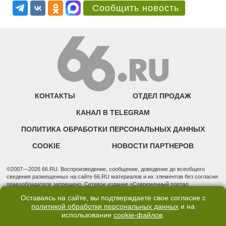
Сообщить новость
КОНТАКТЫ
ОТДЕЛ ПРОДАЖ
КАНАЛ В TELEGRAM
ПОЛИТИКА ОБРАБОТКИ ПЕРСОНАЛЬНЫХ ДАННЫХ
COOKIE
НОВОСТИ ПАРТНЕРОВ
©2007—2026 66.RU. Воспроизведение, сообщение, доведение до всеобщего
сведения размещенных на сайте 66.RU материалов и их элементов без согласия
правообладателя запрещено. Сетевое издание «Современный портал
Екатеринбурга — «66.ru» (18+) зарегистрировано Федеральной службой по
Оставаясь на сайте, вы подтверждаете свое согласие с
надзору в сфере связи, информационных технологий и массовых коммуникаций
политикой обработки персональных данных
и на
(Роскомнадзор). Регистрационный номер ЭЛ № ФС 77 - 76634 от 02.09.2019
использование
cookie-файлов
.
Учредитель: Общество с ограниченной ответственностью "66.ру". Юридический
адрес: 620014, Свердловская обл., г. Екатеринбург, ул. Бориса Ельцина, строение