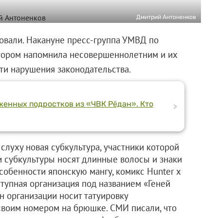
Дмитрий Антоненков
овали. Накануне пресс-группа УМВД по
отором напомнила несовершеннолетним и их
ти нарушения законодательства.
женных подростков из «ЧВК Рёдан». Кто
>
слуху новая субкультура, участники которой
и субкультуры носят длинные волосы и знаки
особенности японскую мангу, комикс Hunter x
ступная организация под названием «Геней
н организации носит татуировку
своим номером на брюшке. СМИ писали, что