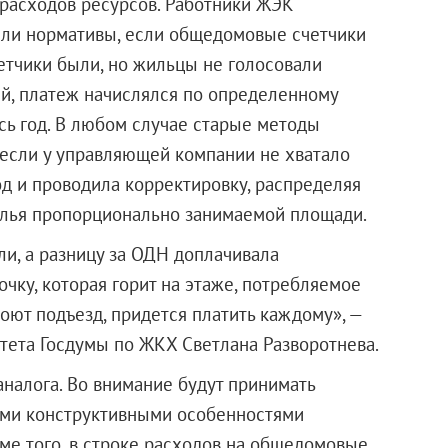
расходов ресурсов. Работники ЖЭК
или нормативы, если общедомовые счетчики
четчики были, но жильцы не голосовали
ый, платеж начислялся по определенному
сь год. В любом случае старые методы
 если у управляющей компании не хватало
од и проводила корректировку, распределяя
лья пропорционально занимаемой площади.
и, а разницу за ОДН доплачивала
чку, которая горит на этаже, потребляемое
оют подъезд, придется платить каждому», —
тета Госдумы по ЖКХ Светлана Разворотнева.
аналога. Во внимание будут принимать
ными конструктивными особенностями
оме того, в строке расходов на общедомовые