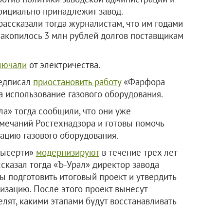
фициально принадлежит завод.
ассказали тогда журналистам, что им годами
а накопилось 3 млн рублей долгов поставщикам
лючали
от электричества.
редписал
приостановить работу
«Фарфора
а использование газового оборудования.
ла» тогда сообщили, что они уже
мечаний Ростехнадзора и готовы помочь
тацию газового оборудования.
 Сысерти»
модернизируют
в течение трех лет
сказал тогда «Ъ-Урал» директор завода
ы подготовить итоговый проект и утвердить
изацию. После этого проект вынесут
лят, какими этапами будут восстанавливать