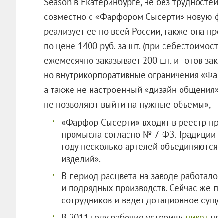
Season в Екатеринбурге, не без трудносте
совместно с «Фарфором Сысерти» новую ф
реализует ее по всей России, также она п
по цене 1400 руб. за шт. (при себестоимос
ежемесячно заказывает 200 шт. и готов зак
но внутрикорпоративные ограничения «Фа
а также не настроенный «дизайн общения
не позволяют выйти на нужные объемы», — 
«Фарфор Сысерти» входит в реестр п
промысла согласно № 7-ФЗ. Традиции к
году несколько артелей объединяются
изделий».
В период расцвета на заводе работало
и подрядных производств. Сейчас же 
сотрудников и ведет дотационное сущ
В 2011 году рабочие устроили
пикет
пр