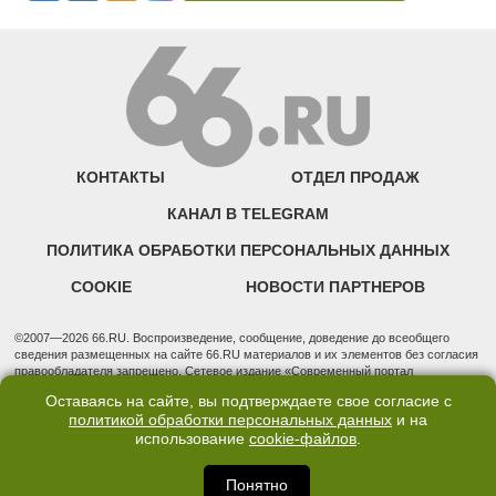
КОНТАКТЫ
ОТДЕЛ ПРОДАЖ
КАНАЛ В TELEGRAM
ПОЛИТИКА ОБРАБОТКИ ПЕРСОНАЛЬНЫХ ДАННЫХ
COOKIE
НОВОСТИ ПАРТНЕРОВ
©2007—2026 66.RU. Воспроизведение, сообщение, доведение до всеобщего
сведения размещенных на сайте 66.RU материалов и их элементов без согласия
правообладателя запрещено. Сетевое издание «Современный портал
Екатеринбурга — «66.ru» (18+) зарегистрировано Федеральной службой по
Оставаясь на сайте, вы подтверждаете свое согласие с
надзору в сфере связи, информационных технологий и массовых коммуникаций
политикой обработки персональных данных
и на
(Роскомнадзор). Регистрационный номер ЭЛ № ФС 77 - 76634 от 02.09.2019
использование
cookie-файлов
.
Учредитель: Общество с ограниченной ответственностью "66.ру". Юридический
адрес: 620014, Свердловская обл., г. Екатеринбург, ул. Бориса Ельцина, строение
3, оф. 7015 Фактический адрес редакции и отдела продаж: 620014, Свердловская
Понятно
обл., г. Екатеринбург, ул. Бориса Ельцина, д. 3, оф. 7015, +7 (343) 288-50-66