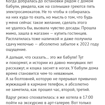
Когда добралась до остановки рядом с домом
бабули, увидела, как на солнышке греются пять
электросамокатов. Не то чтобы я собиралась
на них куда-то ехать, но мысль о том, что будь
у меня сейчас такое желание, сделать этого
не удалось бы, вызвала чувство досады. Прошла
мимо, зашла в магазин — купить гостинцев.
Расплатилась тоже наличкой и даже получила
сдачу мелочью — абсолютно забытое к 2022 году
ощущение.
А дальше, что сказать… это же бабуля! Тут
и покормят, и истории из давно минувших лет
расскажут, и кошка заснет в ногах. У бабули дома
время становится чем-то неважным.
А за болтовней, которую не прерывал привычно
жужжащий в кармане телефон, я абсолютно
не заметила, как прошел час, второй, третий.
Вдруг резко спохватилась: я же хотела в 17:00
пойти на экскурсию в арт-галерее. Вот только