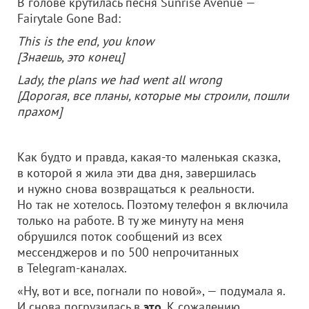
В голове крутилась песня Sunrise Avenue —
Fairytale Gone Bad:
This is the end, you know
[Знаешь, это конец]
Lady, the plans we had went all wrong
[Дорогая, все планы, которые мы строили, пошли
прахом]
Как будто и правда, какая-то маленькая сказка,
в которой я жила эти два дня, завершилась
и нужно снова возвращаться к реальности.
Но так не хотелось. Поэтому телефон я включила
только на работе. В ту же минуту на меня
обрушился поток сообщений из всех
мессенджеров и по 500 непрочитанных
в Telegram-каналах.
«Ну, вот и все, погнали по новой», — подумала я.
И снова погрузилась в
это
. К сожалению,