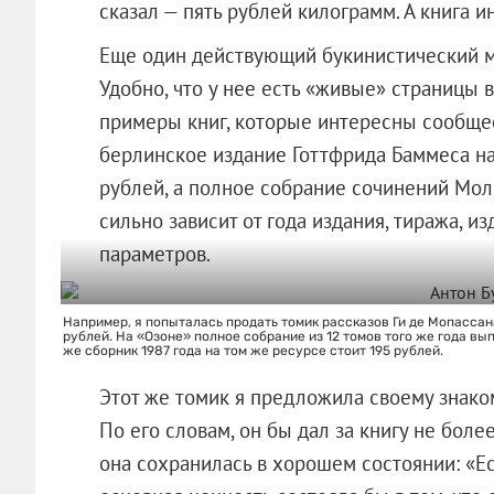
сказал — пять рублей килограмм. А книга и
Еще один действующий букинистический м
Удобно, что у нее есть «живые» страницы 
примеры книг, которые интересны сообщест
берлинское издание Готтфрида Баммеса на 
рублей, а полное собрание сочинений Моль
сильно зависит от года издания, тиража, и
параметров.
Например, я попыталась продать томик рассказов Ги де Мопассана
рублей. На «Озоне» полное собрание из 12 томов того же года выпу
же сборник 1987 года на том же ресурсе стоит 195 рублей.
Этот же томик я предложила своему знако
По его словам, он бы дал за книгу не более
она сохранилась в хорошем состоянии: «Есл