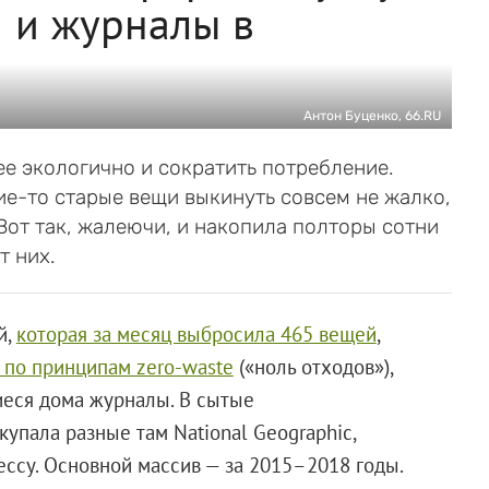
 и журналы в
Антон Буценко, 66.RU
ее экологично и сократить потребление.
ие-то старые вещи выкинуть совсем не жалко,
Вот так, жалеючи, и накопила полторы сотни
т них.
й,
которая за месяц выбросила 465 вещей
,
 по принципам zero-waste
(«ноль отходов»),
иеся дома журналы. В сытые
упала разные там National Geographic,
ссу. Основной массив — за 2015–2018 годы.