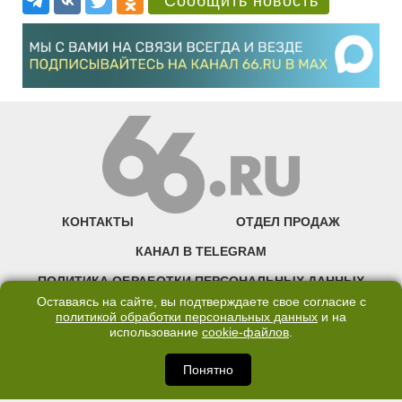
Сообщить новость
КОНТАКТЫ
ОТДЕЛ ПРОДАЖ
КАНАЛ В TELEGRAM
ПОЛИТИКА ОБРАБОТКИ ПЕРСОНАЛЬНЫХ ДАННЫХ
Оставаясь на сайте, вы подтверждаете свое согласие с
COOKIE
политикой обработки персональных данных
и на
использование
cookie-файлов
.
©2007—2025 66.RU. Воспроизведение, сообщение, доведение до всеобщего
сведения размещенных на сайте 66.RU материалов и их элементов без согласия
Понятно
правообладателя запрещено. Сетевое издание «Современный портал
Екатеринбурга — «66.ru» (18+) зарегистрировано Федеральной службой по