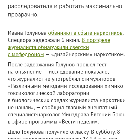
расследователя и работать максимально
прозрачно.
Ивана Голунова
обвиняют в сбыте наркотиков
.
Спецкора задержали 6 июня.
В портфеле
журналиста обнаружили свертки
с мефедроном
— «дизайнерским» наркотиком.
После задержания Голунов прошел тест
на опьянение — исследование показало,
что журналист не употреблял стимуляторов.
«Различными методами исследования химико-
токсикологической лаборатории
в биологических средах журналиста наркотики
не нашли», — сообщил главный внештатный
специалист-нарколог Минздрава Евгений Брюн
в эфире программы «Вести недели».
Дело Голунова получило огласку. В субботу, 8
июня, задержание упомянули 164,9 тыс. раз,