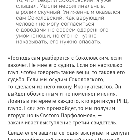
То, что говорил Соколовский, я уже
слышал. Мысли неоригинальные,
а ролик скучный. Униженным оказался
сам Соколовский. Как верующий
человек не могу согласиться
с доводами не совсем одаренного
умом юноши, но его не нужно
наказывать, его нужно спасать.
«Господь сам разберется с Соколовским, если
захочет. Не мне его судить. Если он настолько
глуп, чтобы говорить такие вещи, то такова его
судьба. Если мы осудим Соколовского,
то сделаем из него икону. Икону атеистов. Он
выйдет обозленным и не поменяет мнения.
Ловить в интернете каждого, кто критикует РПЦ,
глупо. Если это произойдет, то мы получим
вторую ночь Святого Варфоломея», —
заканчивает выступление третий свидетель.
Свидетелем защиты сегодня выступает и депутат
Екатеринбургской городской думы Дмитрий