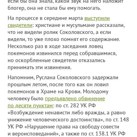
если бы она знала, какой звук на него наложит
блогер, она не стала бы ему помогать.
На процессе в середине марта
выступили
свидетели
: христиане и мусульмане рассказали,
что не видели ролик Соколовского, а если
видели, то уже плохо помнят его содержание.
Несколько раз в ходе заседания ловец
покемонов извинился перед собравшимися,
но оскорбленные свидетели отказались
принимать эти извинения.
Напомним, Руслана Соколовского задержали
прошлым летом, после того как он ловил
покемонов в Храме на Крови. Молодому
человеку было
предъявлено обвинение
по десяти пунктам
: по ст. 282 УК РФ
«Возбуждение ненависти либо вражды, а равно
унижение человеческого достоинства», по ст. 148
УК РФ «Нарушение права на свободу совести
и вероисповеданий», а также по ст. 138.1 УК РФ