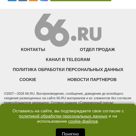
КОНТАКТЫ
ОТДЕЛ ПРОДАЖ
КАНАЛ В TELEGRAM
ПОЛИТИКА ОБРАБОТКИ ПЕРСОНАЛЬНЫХ ДАННЫХ
COOKIE
НОВОСТИ ПАРТНЕРОВ
©2007—2026 66.RU. Воспроизведение, сообщение, доведение до всеобщего
сведения размещенных на сайте 66.RU материалов и их элементов без согласия
правообладателя запрещено. Сетевое издание «Современный портал
Екатеринбурга — «66.ru» (18+) зарегистрировано Федеральной службой по
Оставаясь на сайте, вы подтверждаете свое согласие с
надзору в сфере связи, информационных технологий и массовых коммуникаций
политикой обработки персональных данных
и на
(Роскомнадзор). Регистрационный номер ЭЛ № ФС 77 - 76634 от 02.09.2019
использование
cookie-файлов
.
Учредитель: Общество с ограниченной ответственностью "66.ру". Юридический
адрес: 620014, Свердловская обл., г. Екатеринбург, ул. Бориса Ельцина, строение
3, оф. 7015 Фактический адрес редакции и отдела продаж: 620014, Свердловская
Понятно
обл., г. Екатеринбург, ул. Бориса Ельцина, д. 3, оф. 7015, +7 (343) 288-50-66