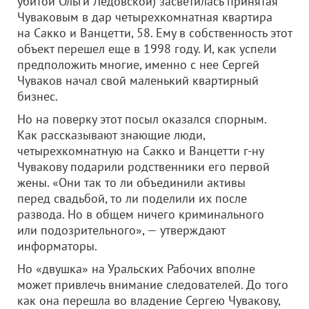
убитой Ольги Ледовской) засветилась принятая
Чуваковым в дар четырехкомнатная квартира
на Сакко и Ванцетти, 58. Ему в собственность этот
объект перешел еще в 1998 году. И, как успели
предположить многие, именно с нее Сергей
Чуваков начал свой маленький квартирный
бизнес.
Но на поверку этот посыл оказался спорным.
Как рассказывают знающие люди,
четырехкомнатную на Сакко и Ванцетти г-ну
Чувакову подарили родственники его первой
жены. «Они так то ли объединили активы
перед свадьбой, то ли поделили их после
развода. Но в общем ничего криминального
или подозрительного», — утверждают
информаторы.
Но «двушка» на Уральских Рабочих вполне
может привлечь внимание следователей. До того
как она перешла во владение Сергею Чувакову,