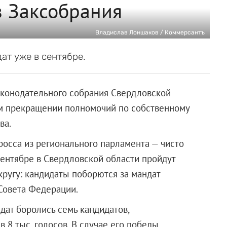
з Заксобрания
Владислав Лоншаков / Коммерсантъ
дат уже в сентябре.
аконодательного собрания Свердловской
ом прекращении полномочий по собственному
ва.
осса из регионального парламента — чисто
 сентябре в Свердловской области пройдут
ругу: кандидаты поборются за мандат
Совета Федерации.
дат боролись семь кандидатов,
 8 тыс. голосов. В случае его победы