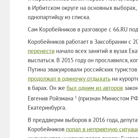
в Ирбитском округе на основных выборах,
однопартийцу из списка.
Сам Коробейников в разговоре с 66.RU по
Коробейников работает в Заксобрании с 20
перенести
начало всех занятий в вузах Ека
выспаться. В 2015 году он прославился, ко
Путина эвакуировали российских туристов 
продолжал в одиночку отдыхать
на курорт
в барах. Он же
был одним из авторов
закон
Евгения Ройзмана
(признан Минюстом РФ 
1
Екатеринбурга.
В преддверии выборов в 2016 года, депут
Коробейников
попал в неприятную ситуац