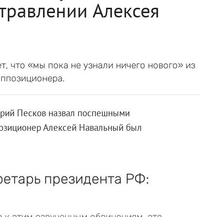
травлении Алексея
, что «мы пока не узнали ничего нового» из
оппозиционера.
рий Песков назвал поспешными
позиционер Алексей Навальный был
ретарь президента РФ:
 к этим озвученным обвинениям, это,