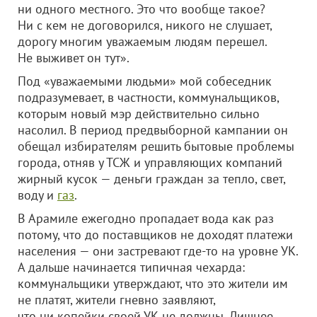
ни одного местного. Это что вообще такое?
Ни с кем не договорился, никого не слушает,
дорогу многим уважаемым людям перешел.
Не выживет он тут».
Под «уважаемыми людьми» мой собеседник
подразумевает, в частности, коммунальщиков,
которым новый мэр действительно сильно
насолил. В период предвыборной кампании он
обещал избирателям решить бытовые проблемы
города, отняв у ТСЖ и управляющих компаний
жирный кусок — деньги граждан за тепло, свет,
воду и
газ
.
В Арамиле ежегодно пропадает вода как раз
потому, что до поставщиков не доходят платежи
населения — они застревают где-то на уровне УК.
А дальше начинается типичная чехарда:
коммунальщики утверждают, что это жители им
не платят, жители гневно заявляют,
что ни копейки своей УК не должны. Лишнее