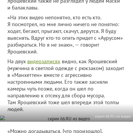
Ярошевский также не разглядел у людей маски
и балаклавы.
«На этих видео непонятно, кто есть кто.
Я посмотрел, но мне лично ничего не понятно:
ходят, бегают, прыгают, скачут, дерутся. Я буду
выяснять. Вдруг кто-то опять придет с «Аурусом»
разбираться. Но я не знаю», — говорит
Ярошевский.
На двух
видеозаписях
видно, как Ярошевский
(мужчина в светлой одежде с рюкзаком) заходит
в «Манхеттен» вместе с агрессивно
настроенными людьми. Его также засняли
камеры чуть позже, когда он шел по
направлению к отсеку для сбора мусора.
Там Ярошевский тоже шел впереди этой толпы
людей.
скрин 66.RU из видео
«Можно догадываться, [что произошло],