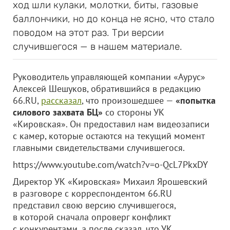
ход шли кулаки, молотки, биты, газовые
баллончики, но до конца не ясно, что стало
поводом на этот раз. Три версии
случившегося — в нашем материале.
Руководитель управляющей компании «Аурус»
Алексей Шешуков, обратившийся в редакцию
66.RU,
рассказал
, что произошедшее —
«попытка
силового захвата БЦ»
со стороны УК
«Кировская». Он предоставил нам видеозаписи
с камер, которые остаются на текущий момент
главными свидетельствами случившегося.
https://www.youtube.com/watch?v=o-QcL7PkxDY
Директор УК «Кировская» Михаил Ярошевский
в разговоре с корреспондентом 66.RU
представил свою версию случившегося,
в которой сначала опроверг конфликт
с конкурентами, а после сказал, что УК