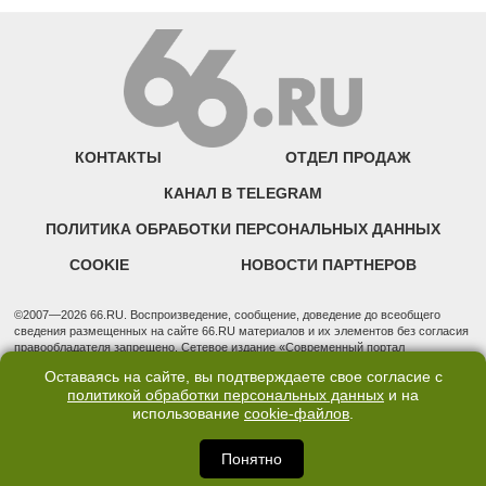
КОНТАКТЫ
ОТДЕЛ ПРОДАЖ
КАНАЛ В TELEGRAM
ПОЛИТИКА ОБРАБОТКИ ПЕРСОНАЛЬНЫХ ДАННЫХ
COOKIE
НОВОСТИ ПАРТНЕРОВ
©2007—2026 66.RU. Воспроизведение, сообщение, доведение до всеобщего
сведения размещенных на сайте 66.RU материалов и их элементов без согласия
правообладателя запрещено. Сетевое издание «Современный портал
Екатеринбурга — «66.ru» (18+) зарегистрировано Федеральной службой по
Оставаясь на сайте, вы подтверждаете свое согласие с
надзору в сфере связи, информационных технологий и массовых коммуникаций
политикой обработки персональных данных
и на
(Роскомнадзор). Регистрационный номер ЭЛ № ФС 77 - 76634 от 02.09.2019
использование
cookie-файлов
.
Учредитель: Общество с ограниченной ответственностью "66.ру". Юридический
адрес: 620014, Свердловская обл., г. Екатеринбург, ул. Бориса Ельцина, строение
3, оф. 7015 Фактический адрес редакции и отдела продаж: 620014, Свердловская
Понятно
обл., г. Екатеринбург, ул. Бориса Ельцина, д. 3, оф. 7015, +7 (343) 288-50-66
info@news.66.ru Главный редактор: Шлыков Дмитрий Владимирович