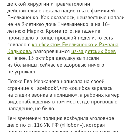
детской хирургии и травматологии
действительно лежала пациентка с фамилией
Емельяненко. Как оказалось, неизвестные напали
не на 9-летнюю дочь Емельяненко, а на 16-
летнюю Марию. Кроме того, нападение
произошло в конце прошлой недели, то есть
совпало с
конфликтом Емельяненко и Рамзана
Кадырова
, разгоревшимся
из-за детских боев
в Чечне. 13 октября девушку выписали
из больницы, сейчас ее здоровью ничего
не угрожает.
Позже Ева Меркачева написала на своей
странице в Facebook*, что «ошибка вкралась
на стадии звонка в полицию», а рабочих камер
видеонаблюдения в том месте, где произошло
нападение, не было.
Тем временем полиция возбудила уголовное
дело по ст. 116 УК РФ («Побои»), которая
предусматривает лишение свободы на срок до