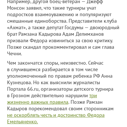
Например, другой боец-ветеран — Джефф
Монсон заявил, что такие турниры учат
подростков взаимоуважению и популяризуют
смешанные единоборства. Представители клуба
«Ахмат», а также депутат Госдумы — двоюродный
брат Рамзана Кадырова Адам Делимханов
призвали Федора извиниться за свою критику.
Позже скандал прокомментировал и сам глава
Чечни.
Чем закончатся споры, неизвестно. Сейчас
в случившемся разбирается в том числе
уполномоченный по правам ребенка РФ Анна
Кузнецова. Но как выяснили журналисты
Портала 66.ru, организаторы детского турнира
в Грозном действительно нарушили
три
жизненно важных правила
. Позже Рамзан
Кадыров порекомендовал своим сторонникам
не оскорблять честь и достоинство Федора
Емельяненко.